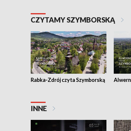
CZYTAMY SZYMBORSKĄ
Rabka-Zdrój czyta Szymborską
Alwern
INNE