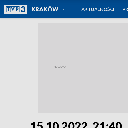
POWRÓT DO
KRAKÓW
AKTUALNOŚCI
P
TVP REGIONY
15.10.2022, 21:40