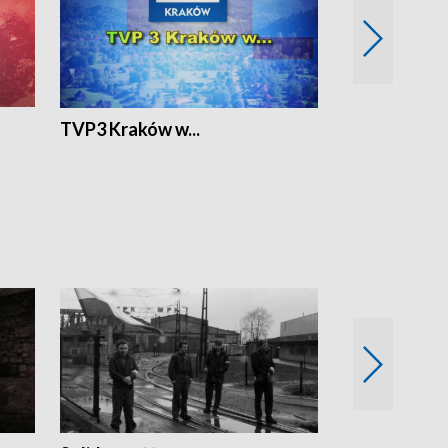
TVP3 Kraków w...
Ślizg