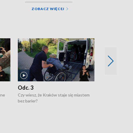
ZOBACZ WIĘCEJ
Odc. 3
Odc. 2
wne
Czy wiesz, że Kraków staje się miastem
Czy wiesz, że Kr
bez barier?
poprawia jakość 