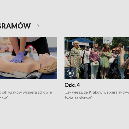
OGRAMÓW
Odc. 4
, jak Kraków wspiera zdrowie
Czy wiesz, że Kraków wspiera akty
ców?
życie seniorów?