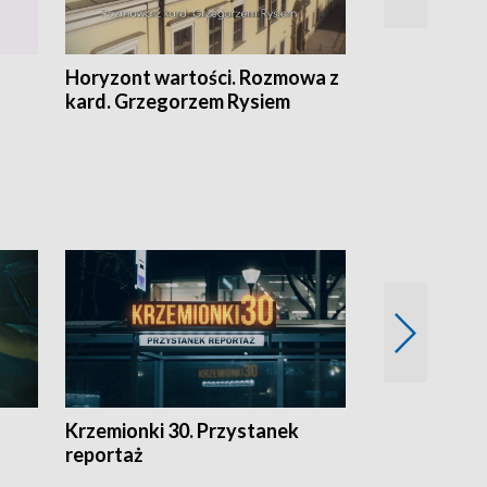
Horyzont wartości. Rozmowa z
Kulturalnie 
kard. Grzegorzem Rysiem
Krzemionki 30. Przystanek
Kraków - jak
reportaż