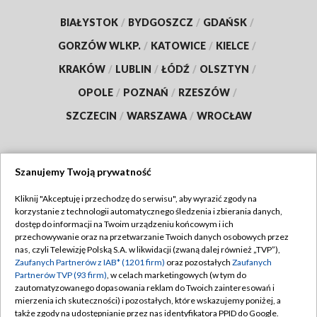
BIAŁYSTOK
/
BYDGOSZCZ
/
GDAŃSK
/
GORZÓW WLKP.
/
KATOWICE
/
KIELCE
/
KRAKÓW
/
LUBLIN
/
ŁÓDŹ
/
OLSZTYN
/
OPOLE
/
POZNAŃ
/
RZESZÓW
/
SZCZECIN
/
WARSZAWA
/
WROCŁAW
Szanujemy Twoją prywatność
Dołącz do nas:
Kliknij "Akceptuję i przechodzę do serwisu", aby wyrazić zgody na
korzystanie z technologii automatycznego śledzenia i zbierania danych,
TVP
dostęp do informacji na Twoim urządzeniu końcowym i ich
Abonament TVP
przechowywanie oraz na przetwarzanie Twoich danych osobowych przez
Regulamin TVP
nas, czyli Telewizję Polską S.A. w likwidacji (zwaną dalej również „TVP”),
Emisja w TVP
Zaufanych Partnerów z IAB* (1201 firm)
oraz pozostałych
Zaufanych
Polityka prywatności
Partnerów TVP (93 firm)
, w celach marketingowych (w tym do
Centrum informacji TVP
Moje zgody
zautomatyzowanego dopasowania reklam do Twoich zainteresowań i
mierzenia ich skuteczności) i pozostałych, które wskazujemy poniżej, a
Naziemna Telewizja Cyfrowa
Pomoc
także zgody na udostępnianie przez nas identyfikatora PPID do Google.