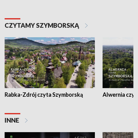
CZYTAMY SZYMBORSKĄ
Rabka-Zdrój czyta Szymborską
Alwernia czy
INNE