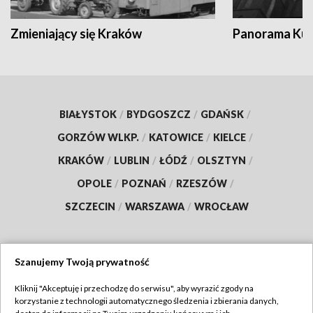
Zmieniający się Kraków
Panorama Kul
BIAŁYSTOK
/
BYDGOSZCZ
/
GDAŃSK
/
GORZÓW WLKP.
/
KATOWICE
/
KIELCE
/
KRAKÓW
/
LUBLIN
/
ŁÓDŹ
/
OLSZTYN
/
OPOLE
/
POZNAŃ
/
RZESZÓW
/
SZCZECIN
/
WARSZAWA
/
WROCŁAW
Szanujemy Twoją prywatność
Dołącz do nas:
Kliknij "Akceptuję i przechodzę do serwisu", aby wyrazić zgody na
korzystanie z technologii automatycznego śledzenia i zbierania danych,
TVP