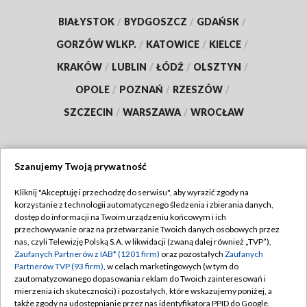
BIAŁYSTOK
/
BYDGOSZCZ
/
GDAŃSK
/
GORZÓW WLKP.
/
KATOWICE
/
KIELCE
/
KRAKÓW
/
LUBLIN
/
ŁÓDŹ
/
OLSZTYN
/
OPOLE
/
POZNAŃ
/
RZESZÓW
/
SZCZECIN
/
WARSZAWA
/
WROCŁAW
Szanujemy Twoją prywatność
Dołącz do nas:
Kliknij "Akceptuję i przechodzę do serwisu", aby wyrazić zgody na
korzystanie z technologii automatycznego śledzenia i zbierania danych,
TVP
dostęp do informacji na Twoim urządzeniu końcowym i ich
Abonament TVP
przechowywanie oraz na przetwarzanie Twoich danych osobowych przez
Regulamin TVP
nas, czyli Telewizję Polską S.A. w likwidacji (zwaną dalej również „TVP”),
Emisja w TVP
Zaufanych Partnerów z IAB* (1201 firm)
oraz pozostałych
Zaufanych
Polityka prywatności
Partnerów TVP (93 firm)
, w celach marketingowych (w tym do
Centrum informacji TVP
Moje zgody
zautomatyzowanego dopasowania reklam do Twoich zainteresowań i
mierzenia ich skuteczności) i pozostałych, które wskazujemy poniżej, a
Naziemna Telewizja Cyfrowa
Pomoc
także zgody na udostępnianie przez nas identyfikatora PPID do Google.