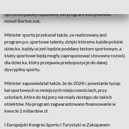
wykorzystaliśmy to zainteresowanie do tego, aby kilka
tysięcy Polaków przeszkolić z umiejętności obsługi broni, w
tym broni palnej i będziemy ten program kontynuować" –
mówił Bortniczuk.
Minister sportu przekazał także, ze realizowany jest
program p.n. sportowe talenty, dzięki któremu każde polskie
dziecko, każdy uczeń będzie poddany testom sportowym, a
kluby sportowe będą mogły zaproponować stosowny rozwój
dla dziecka, który przejawia predyspozycje do danej
dyscypliny sportu.
Minister zapowiedział także, że do 2024 r. powstanie tysiąc
hal sportowych w mniejszych miejscowościach, przy
szkołach, które do tej pory nie miały dostępu do takich
obiektów. Na program zagwarantowano finansowanie w
kwocie 2 miliardów zł.
I Europejski Kongres Sportu i Turystyki w Zakopanem