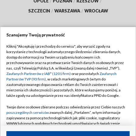
OPOLE
/
POZNAŃ
/
RZESZÓW
/
SZCZECIN
/
WARSZAWA
/
WROCŁAW
Szanujemy Twoją prywatność
Dołącz do nas:
Kliknij "Akceptuję i przechodzę do serwisu", aby wyrazić zgody na
korzystanie z technologii automatycznego śledzenia i zbierania danych,
TVP
dostęp do informacji na Twoim urządzeniu końcowym i ich
Abonament TVP
przechowywanie oraz na przetwarzanie Twoich danych osobowych przez
Regulamin TVP
nas, czyli Telewizję Polską S.A. w likwidacji (zwaną dalej również „TVP”),
Emisja w TVP
Polityka prywatności
Zaufanych Partnerów z IAB* (1201 firm)
oraz pozostałych
Zaufanych
Partnerów TVP (93 firm)
, w celach marketingowych (w tym do
Centrum informacji TVP
Moje zgody
zautomatyzowanego dopasowania reklam do Twoich zainteresowań i
mierzenia ich skuteczności) i pozostałych, które wskazujemy poniżej, a
Naziemna Telewizja Cyfrowa
Pomoc
także zgody na udostępnianie przez nas identyfikatora PPID do Google.
Sklep TVP
Biuro reklamy
Twoje dane osobowe zbierane podczas odwiedzania przez Ciebie naszych
Rada Programowa
Kontakt
poszczególnych serwisów
zwanych dalej „Portalem”, w tym informacje
zapisywane za pomocą technologii takich jak: pliki cookie, sygnalizatory
System NOS
WWW lub innych podobnych technologii umożliwiających świadczenie
dopasowanych i bezpiecznych usług, personalizację treści oraz reklam,
Informacje o nadawcy
Kanały
udostępnianie funkcji mediów społecznościowych oraz analizowanie