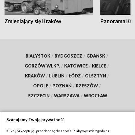
Zmieniający się Kraków
Panorama Kul
BIAŁYSTOK
/
BYDGOSZCZ
/
GDAŃSK
/
GORZÓW WLKP.
/
KATOWICE
/
KIELCE
/
KRAKÓW
/
LUBLIN
/
ŁÓDŹ
/
OLSZTYN
/
OPOLE
/
POZNAŃ
/
RZESZÓW
/
SZCZECIN
/
WARSZAWA
/
WROCŁAW
Szanujemy Twoją prywatność
Dołącz do nas:
Kliknij "Akceptuję i przechodzę do serwisu", aby wyrazić zgody na