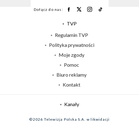
Dołącz do nas:
TVP
Abonament TVP
Regulamin TVP
Emisja w TVP
Polityka prywatności
Centrum informacji TVP
Moje zgody
Naziemna Telewizja Cyfrowa
Pomoc
Sklep TVP
Biuro reklamy
Rada Programowa
Kontakt
System NOS
Informacje o nadawcy
Kanały
Program dla prasy
©2026 Telewizja Polska S.A. w likwidacji
Biuro Reklamy
Ogłoszenie przetargowe