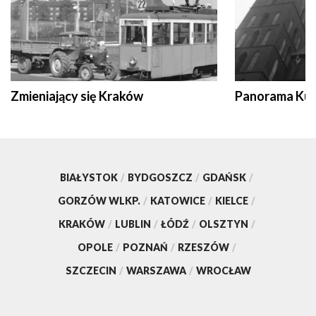
Zmieniający się Kraków
Panorama Kul
BIAŁYSTOK
/
BYDGOSZCZ
/
GDAŃSK
/
GORZÓW WLKP.
/
KATOWICE
/
KIELCE
/
KRAKÓW
/
LUBLIN
/
ŁÓDŹ
/
OLSZTYN
/
OPOLE
/
POZNAŃ
/
RZESZÓW
/
SZCZECIN
/
WARSZAWA
/
WROCŁAW