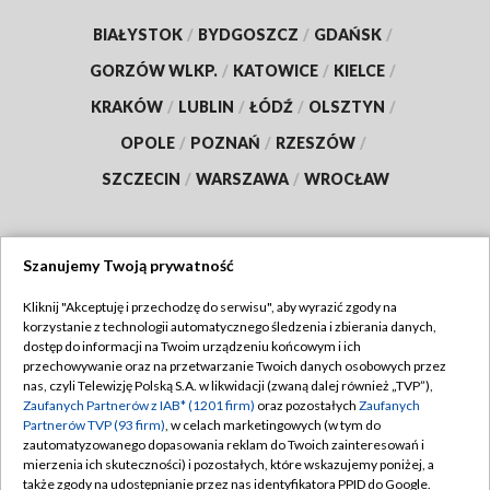
BIAŁYSTOK
/
BYDGOSZCZ
/
GDAŃSK
/
GORZÓW WLKP.
/
KATOWICE
/
KIELCE
/
KRAKÓW
/
LUBLIN
/
ŁÓDŹ
/
OLSZTYN
/
OPOLE
/
POZNAŃ
/
RZESZÓW
/
SZCZECIN
/
WARSZAWA
/
WROCŁAW
Szanujemy Twoją prywatność
Dołącz do nas:
Kliknij "Akceptuję i przechodzę do serwisu", aby wyrazić zgody na
korzystanie z technologii automatycznego śledzenia i zbierania danych,
TVP
dostęp do informacji na Twoim urządzeniu końcowym i ich
Abonament TVP
przechowywanie oraz na przetwarzanie Twoich danych osobowych przez
Regulamin TVP
nas, czyli Telewizję Polską S.A. w likwidacji (zwaną dalej również „TVP”),
Emisja w TVP
Zaufanych Partnerów z IAB* (1201 firm)
oraz pozostałych
Zaufanych
Polityka prywatności
Partnerów TVP (93 firm)
, w celach marketingowych (w tym do
Centrum informacji TVP
Moje zgody
zautomatyzowanego dopasowania reklam do Twoich zainteresowań i
mierzenia ich skuteczności) i pozostałych, które wskazujemy poniżej, a
Naziemna Telewizja Cyfrowa
Pomoc
także zgody na udostępnianie przez nas identyfikatora PPID do Google.