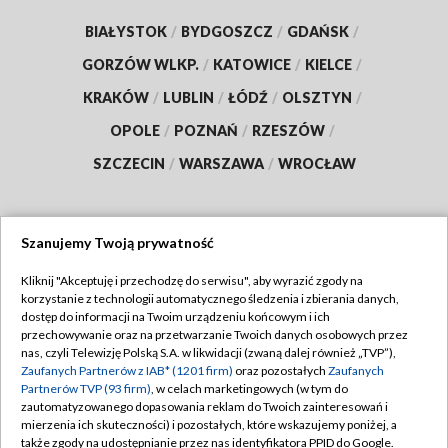
BIAŁYSTOK
/
BYDGOSZCZ
/
GDAŃSK
/
GORZÓW WLKP.
/
KATOWICE
/
KIELCE
/
KRAKÓW
/
LUBLIN
/
ŁÓDŹ
/
OLSZTYN
/
OPOLE
/
POZNAŃ
/
RZESZÓW
/
SZCZECIN
/
WARSZAWA
/
WROCŁAW
Szanujemy Twoją prywatność
Dołącz do nas:
Kliknij "Akceptuję i przechodzę do serwisu", aby wyrazić zgody na
korzystanie z technologii automatycznego śledzenia i zbierania danych,
TVP
dostęp do informacji na Twoim urządzeniu końcowym i ich
Abonament TVP
przechowywanie oraz na przetwarzanie Twoich danych osobowych przez
Regulamin TVP
nas, czyli Telewizję Polską S.A. w likwidacji (zwaną dalej również „TVP”),
Emisja w TVP
Zaufanych Partnerów z IAB* (1201 firm)
oraz pozostałych
Zaufanych
Polityka prywatności
Partnerów TVP (93 firm)
, w celach marketingowych (w tym do
Centrum informacji TVP
Moje zgody
zautomatyzowanego dopasowania reklam do Twoich zainteresowań i
mierzenia ich skuteczności) i pozostałych, które wskazujemy poniżej, a
Naziemna Telewizja Cyfrowa
Pomoc
także zgody na udostępnianie przez nas identyfikatora PPID do Google.