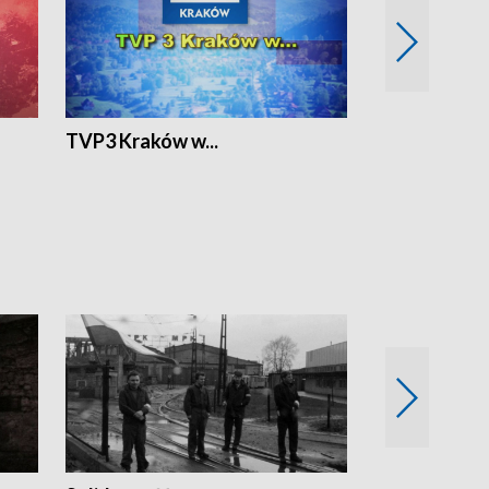
TVP3 Kraków w...
Ślizg