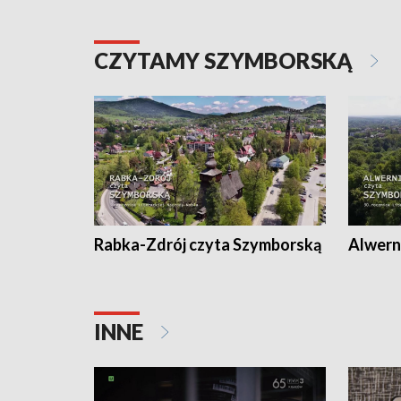
CZYTAMY SZYMBORSKĄ
Rabka-Zdrój czyta Szymborską
Alwern
INNE