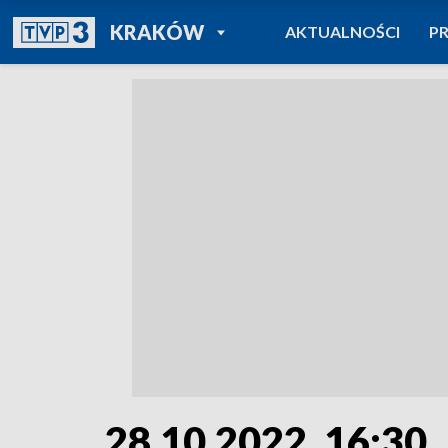
POWRÓT DO
KRAKÓW
AKTUALNOŚCI
P
TVP REGIONY
28.10.2022, 16:30