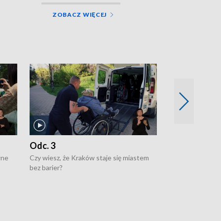
ZOBACZ WIĘCEJ
Odc. 3
Odc. 2
wne
Czy wiesz, że Kraków staje się miastem
Czy wiesz, że Kr
bez barier?
poprawia jakość 