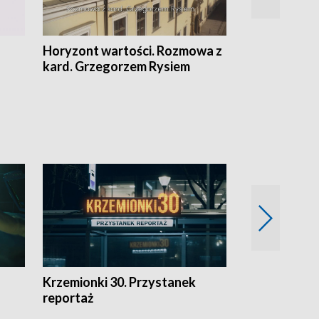
Horyzont wartości. Rozmowa z
Kulturalnie 
kard. Grzegorzem Rysiem
Krzemionki 30. Przystanek
Kraków - jak
reportaż