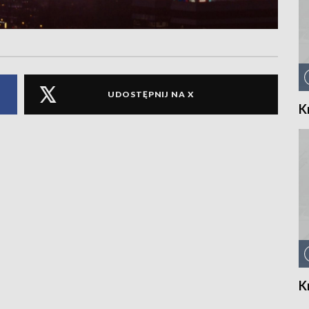
UDOSTĘPNIJ NA X
K
K