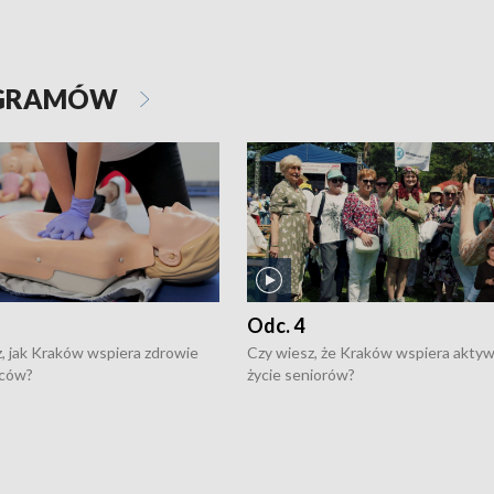
OGRAMÓW
Odc. 4
, jak Kraków wspiera zdrowie
Czy wiesz, że Kraków wspiera akty
ców?
życie seniorów?