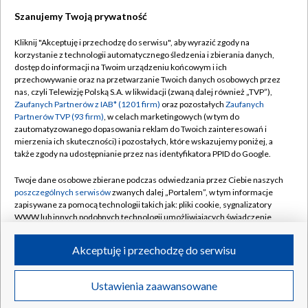
Szanujemy Twoją prywatność
Dołącz do nas:
Kliknij "Akceptuję i przechodzę do serwisu", aby wyrazić zgody na
korzystanie z technologii automatycznego śledzenia i zbierania danych,
TVP
dostęp do informacji na Twoim urządzeniu końcowym i ich
Abonament TVP
przechowywanie oraz na przetwarzanie Twoich danych osobowych przez
Regulamin TVP
nas, czyli Telewizję Polską S.A. w likwidacji (zwaną dalej również „TVP”),
Emisja w TVP
Polityka prywatności
Zaufanych Partnerów z IAB* (1201 firm)
oraz pozostałych
Zaufanych
Partnerów TVP (93 firm)
, w celach marketingowych (w tym do
Centrum informacji TVP
Moje zgody
zautomatyzowanego dopasowania reklam do Twoich zainteresowań i
mierzenia ich skuteczności) i pozostałych, które wskazujemy poniżej, a
Naziemna Telewizja Cyfrowa
Pomoc
także zgody na udostępnianie przez nas identyfikatora PPID do Google.
Sklep TVP
Biuro reklamy
Twoje dane osobowe zbierane podczas odwiedzania przez Ciebie naszych
Rada Programowa
Kontakt
poszczególnych serwisów
zwanych dalej „Portalem”, w tym informacje
zapisywane za pomocą technologii takich jak: pliki cookie, sygnalizatory
System NOS
WWW lub innych podobnych technologii umożliwiających świadczenie
dopasowanych i bezpiecznych usług, personalizację treści oraz reklam,
Informacje o nadawcy
Kanały
udostępnianie funkcji mediów społecznościowych oraz analizowanie
Akceptuję i przechodzę do serwisu
ruchu w Internecie.
Program dla prasy
©2026 Telewizja Polska S.A. w likwidacji
Biuro Reklamy
Twoje dane osobowe zbierane podczas odwiedzania przez Ciebie
Ustawienia zaawansowane
poszczególnych serwisów
na Portalu, takie jak adresy IP, identyfikatory
Ogłoszenie przetargowe
Twoich urządzeń końcowych i identyfikatory plików cookie, informacje o