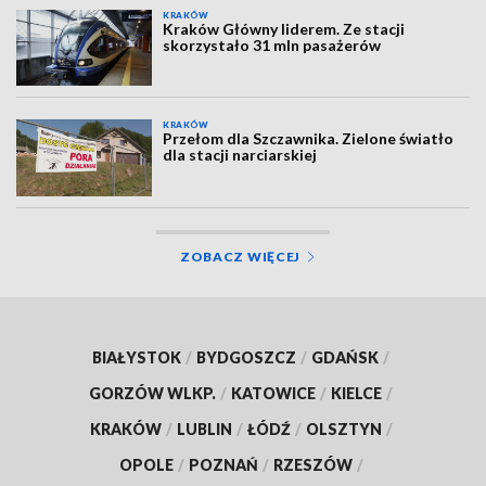
KRAKÓW
Kraków Główny liderem. Ze stacji
skorzystało 31 mln pasażerów
KRAKÓW
Przełom dla Szczawnika. Zielone światło
dla stacji narciarskiej
ZOBACZ WIĘCEJ
BIAŁYSTOK
/
BYDGOSZCZ
/
GDAŃSK
/
GORZÓW WLKP.
/
KATOWICE
/
KIELCE
/
KRAKÓW
/
LUBLIN
/
ŁÓDŹ
/
OLSZTYN
/
OPOLE
/
POZNAŃ
/
RZESZÓW
/