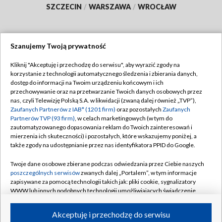
SZCZECIN
/
WARSZAWA
/
WROCŁAW
Szanujemy Twoją prywatność
Dołącz do nas:
Kliknij "Akceptuję i przechodzę do serwisu", aby wyrazić zgody na
korzystanie z technologii automatycznego śledzenia i zbierania danych,
TVP
dostęp do informacji na Twoim urządzeniu końcowym i ich
Abonament TVP
przechowywanie oraz na przetwarzanie Twoich danych osobowych przez
Regulamin TVP
nas, czyli Telewizję Polską S.A. w likwidacji (zwaną dalej również „TVP”),
Emisja w TVP
Polityka prywatności
Zaufanych Partnerów z IAB* (1201 firm)
oraz pozostałych
Zaufanych
Partnerów TVP (93 firm)
, w celach marketingowych (w tym do
Centrum informacji TVP
Moje zgody
zautomatyzowanego dopasowania reklam do Twoich zainteresowań i
mierzenia ich skuteczności) i pozostałych, które wskazujemy poniżej, a
Naziemna Telewizja Cyfrowa
Pomoc
także zgody na udostępnianie przez nas identyfikatora PPID do Google.
Sklep TVP
Biuro reklamy
Twoje dane osobowe zbierane podczas odwiedzania przez Ciebie naszych
Rada Programowa
Kontakt
poszczególnych serwisów
zwanych dalej „Portalem”, w tym informacje
zapisywane za pomocą technologii takich jak: pliki cookie, sygnalizatory
System NOS
WWW lub innych podobnych technologii umożliwiających świadczenie
dopasowanych i bezpiecznych usług, personalizację treści oraz reklam,
Informacje o nadawcy
Kanały
udostępnianie funkcji mediów społecznościowych oraz analizowanie
Akceptuję i przechodzę do serwisu
ruchu w Internecie.
Program dla prasy