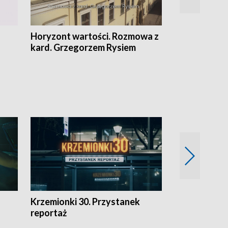
Horyzont wartości. Rozmowa z
Kulturalnie 
kard. Grzegorzem Rysiem
Krzemionki 30. Przystanek
Kraków - jak
reportaż