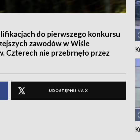
lifikacjach do pierwszego konkursu
rzejszych zawodów w Wiśle
K
. Czterech nie przebrnęło przez
UDOSTĘPNIJ NA X
K