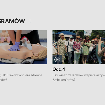
OGRAMÓW
Odc. 4
, jak Kraków wspiera zdrowie
Czy wiesz, że Kraków wspiera akty
ców?
życie seniorów?