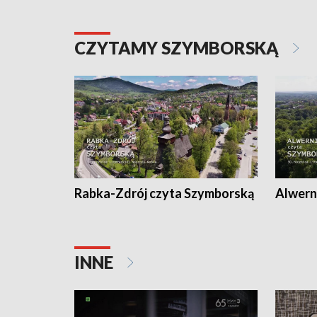
CZYTAMY SZYMBORSKĄ
Rabka-Zdrój czyta Szymborską
Alwern
INNE