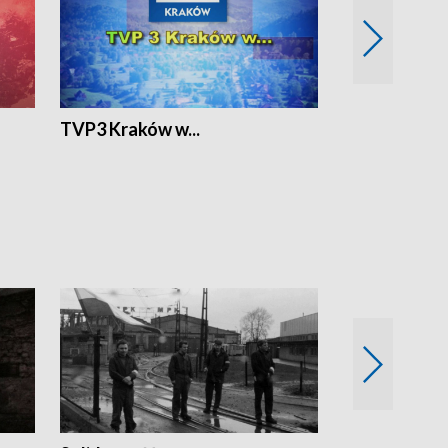
TVP3 Kraków w...
Ślizg