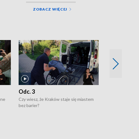
ZOBACZ WIĘCEJ
Odc. 3
Odc. 2
wne
Czy wiesz, że Kraków staje się miastem
Czy wiesz, że Kr
bez barier?
poprawia jakość 