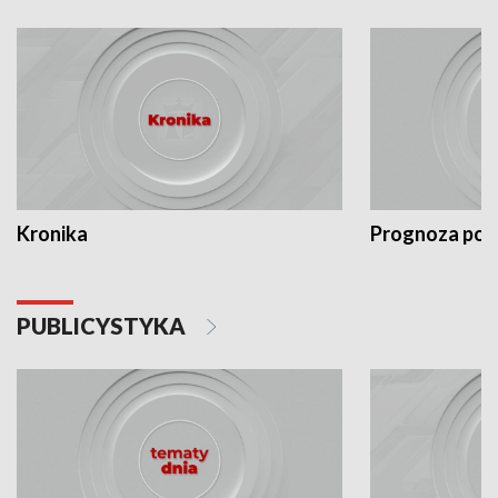
Kronika
Prognoza po
PUBLICYSTYKA