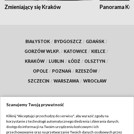
Zmieniający się Kraków
Panorama Kul
BIAŁYSTOK
/
BYDGOSZCZ
/
GDAŃSK
/
GORZÓW WLKP.
/
KATOWICE
/
KIELCE
/
KRAKÓW
/
LUBLIN
/
ŁÓDŹ
/
OLSZTYN
/
OPOLE
/
POZNAŃ
/
RZESZÓW
/
SZCZECIN
/
WARSZAWA
/
WROCŁAW
Szanujemy Twoją prywatność
Dołącz do nas:
Kliknij "Akceptuję i przechodzę do serwisu", aby wyrazić zgody na
korzystanie z technologii automatycznego śledzenia i zbierania danych,
TVP
dostęp do informacji na Twoim urządzeniu końcowym i ich
Abonament TVP
przechowywanie oraz na przetwarzanie Twoich danych osobowych przez
Regulamin TVP