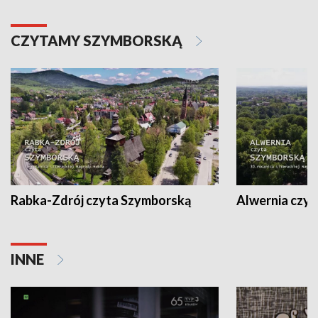
CZYTAMY SZYMBORSKĄ
Rabka-Zdrój czyta Szymborską
Alwernia czy
INNE