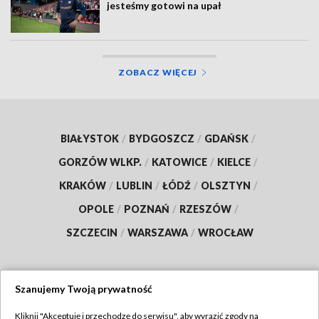
jesteśmy gotowi na upał
ZOBACZ WIĘCEJ
BIAŁYSTOK
/
BYDGOSZCZ
/
GDAŃSK
/
GORZÓW WLKP.
/
KATOWICE
/
KIELCE
/
KRAKÓW
/
LUBLIN
/
ŁÓDŹ
/
OLSZTYN
/
OPOLE
/
POZNAŃ
/
RZESZÓW
/
SZCZECIN
/
WARSZAWA
/
WROCŁAW
Szanujemy Twoją prywatność
Dołącz do nas:
Kliknij "Akceptuję i przechodzę do serwisu", aby wyrazić zgody na