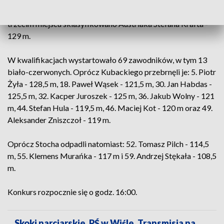
który osiągnął 134 m, ale z dłuższego niż Polak rozbiegu. Na
trzecim miejscu sklasyfikowano Austriaka Stefana Krafta -
129 m.
W kwalifikacjach wystartowało 69 zawodników, w tym 13
biało-czerwonych. Oprócz Kubackiego przebrnęli je: 5. Piotr
Żyła - 128,5 m, 18. Paweł Wąsek - 121,5 m, 30. Jan Habdas -
125,5 m, 32. Kacper Juroszek - 125 m, 36. Jakub Wolny - 121
m, 44. Stefan Hula - 119,5 m, 46. Maciej Kot - 120 m oraz 49.
Aleksander Zniszczoł - 119 m.
Oprócz Stocha odpadli natomiast: 52. Tomasz Pilch - 114,5
m, 55. Klemens Murańka - 117 m i 59. Andrzej Stękała - 108,5
m.
Konkurs rozpocznie się o godz. 16:00.
Skoki narciarskie, PŚ w Wiśle. Transmisja na