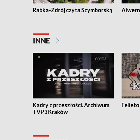
Rabka-Zdrój czyta Szymborską
Alwern
INNE
Kadry z przeszłości. Archiwum
Feliet
TVP3 Kraków