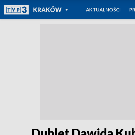
POWRÓT DO
KRAKÓW
AKTUALNOŚCI
P
TVP REGIONY
Dublet Dawida Ku