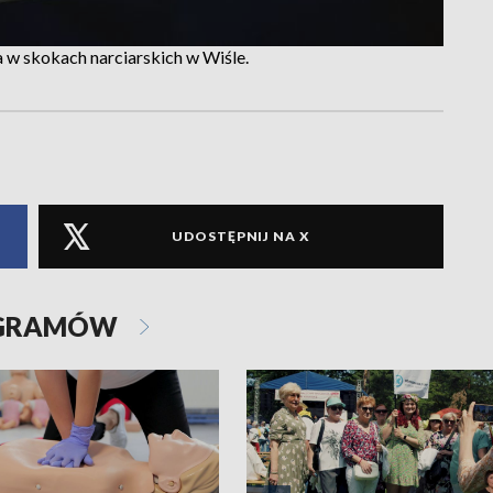
w skokach narciarskich w Wiśle.
UDOSTĘPNIJ NA X
OGRAMÓW