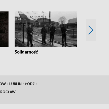
Solidarność
Trudne lata
KÓW
/
LUBLIN
/
ŁÓDŹ
/
ROCŁAW