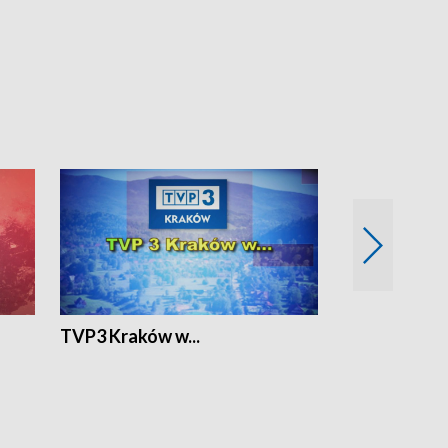
TVP3 Kraków w...
Ślizg