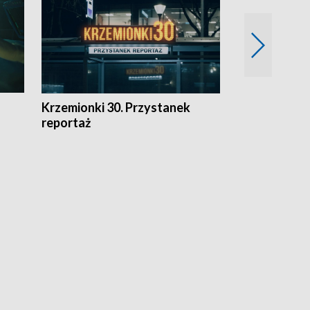
Krzemionki 30. Przystanek
Kraków - jak
reportaż