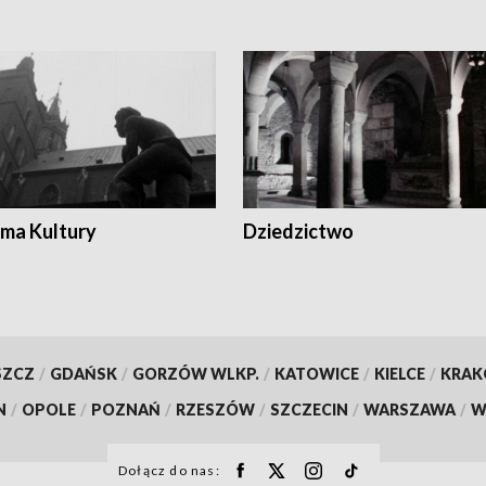
ma Kultury
Dziedzictwo
SZCZ
/
GDAŃSK
/
GORZÓW WLKP.
/
KATOWICE
/
KIELCE
/
KRA
N
/
OPOLE
/
POZNAŃ
/
RZESZÓW
/
SZCZECIN
/
WARSZAWA
/
W
Dołącz do nas: