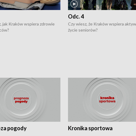
Odc. 4
, jak Kraków wspiera zdrowie
Czy wiesz, że Kraków wspiera akty
ców?
życie seniorów?
za pogody
Kronika sportowa