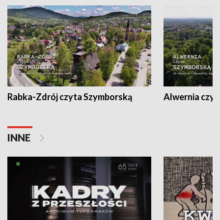
Rabka-Zdrój czyta Szymborską
Alwernia czy
INNE