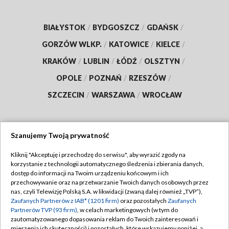
BIAŁYSTOK
/
BYDGOSZCZ
/
GDAŃSK
/
GORZÓW WLKP.
/
KATOWICE
/
KIELCE
/
KRAKÓW
/
LUBLIN
/
ŁÓDŹ
/
OLSZTYN
/
OPOLE
/
POZNAŃ
/
RZESZÓW
/
SZCZECIN
/
WARSZAWA
/
WROCŁAW
Szanujemy Twoją prywatność
Dołącz do nas:
Kliknij "Akceptuję i przechodzę do serwisu", aby wyrazić zgody na
korzystanie z technologii automatycznego śledzenia i zbierania danych,
TVP
dostęp do informacji na Twoim urządzeniu końcowym i ich
Abonament TVP
przechowywanie oraz na przetwarzanie Twoich danych osobowych przez
Regulamin TVP
nas, czyli Telewizję Polską S.A. w likwidacji (zwaną dalej również „TVP”),
Emisja w TVP
Zaufanych Partnerów z IAB* (1201 firm)
oraz pozostałych
Zaufanych
Polityka prywatności
Partnerów TVP (93 firm)
, w celach marketingowych (w tym do
Centrum informacji TVP
Moje zgody
zautomatyzowanego dopasowania reklam do Twoich zainteresowań i
mierzenia ich skuteczności) i pozostałych, które wskazujemy poniżej, a