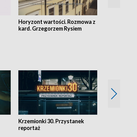
Horyzont wartości. Rozmowa z
Kulturalnie 
kard. Grzegorzem Rysiem
Krzemionki 30. Przystanek
Kraków - jak
reportaż