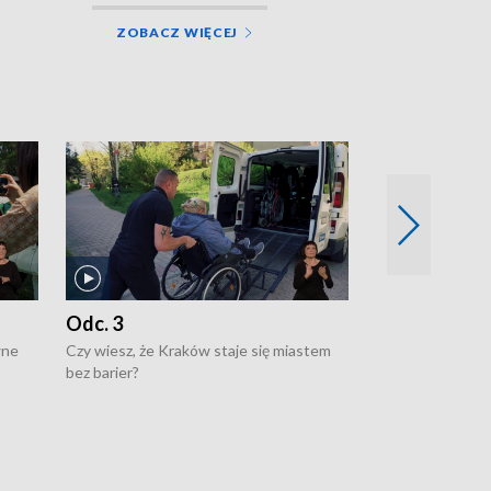
ZOBACZ WIĘCEJ
Odc. 3
Odc. 2
wne
Czy wiesz, że Kraków staje się miastem
Czy wiesz, że Kr
bez barier?
poprawia jakość 