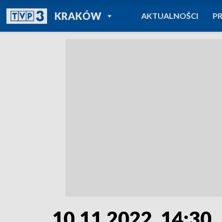
POWRÓT DO
KRAKÓW
AKTUALNOŚCI
P
TVP REGIONY
10.11.2022, 14:30