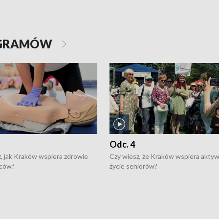
OGRAMÓW
Odc. 4
, jak Kraków wspiera zdrowie
Czy wiesz, że Kraków wspiera akty
ców?
życie seniorów?