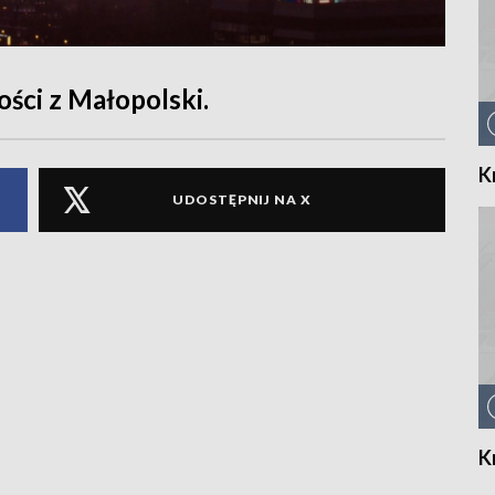
ści z Małopolski.
K
UDOSTĘPNIJ NA X
K