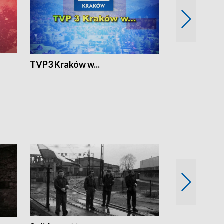
TVP3 Kraków w...
Ślizg