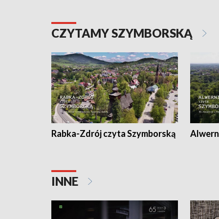
CZYTAMY SZYMBORSKĄ
Rabka-Zdrój czyta Szymborską
Alwern
INNE