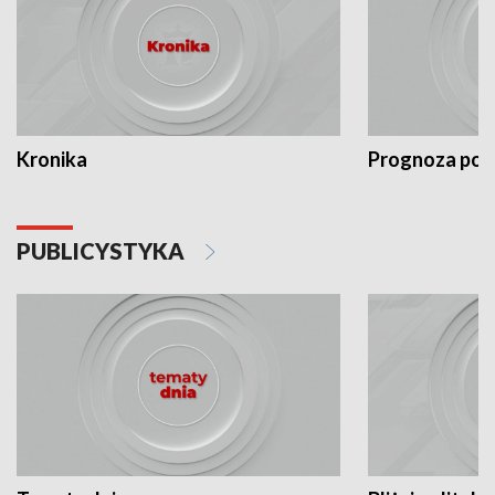
Kronika
Prognoza po
PUBLICYSTYKA