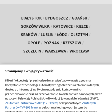
BIAŁYSTOK
/
BYDGOSZCZ
/
GDAŃSK
/
GORZÓW WLKP.
/
KATOWICE
/
KIELCE
/
KRAKÓW
/
LUBLIN
/
ŁÓDŹ
/
OLSZTYN
/
OPOLE
/
POZNAŃ
/
RZESZÓW
/
SZCZECIN
/
WARSZAWA
/
WROCŁAW
Szanujemy Twoją prywatność
Dołącz do nas:
Kliknij "Akceptuję i przechodzę do serwisu", aby wyrazić zgody na
korzystanie z technologii automatycznego śledzenia i zbierania danych,
TVP
dostęp do informacji na Twoim urządzeniu końcowym i ich
Abonament TVP
przechowywanie oraz na przetwarzanie Twoich danych osobowych przez
Regulamin TVP
nas, czyli Telewizję Polską S.A. w likwidacji (zwaną dalej również „TVP”),
Emisja w TVP
Zaufanych Partnerów z IAB* (1201 firm)
oraz pozostałych
Zaufanych
Polityka prywatności
Partnerów TVP (93 firm)
, w celach marketingowych (w tym do
Centrum informacji TVP
Moje zgody
zautomatyzowanego dopasowania reklam do Twoich zainteresowań i