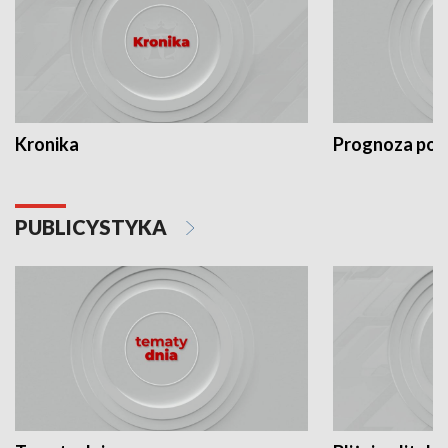
Kronika
Prognoza po
PUBLICYSTYKA