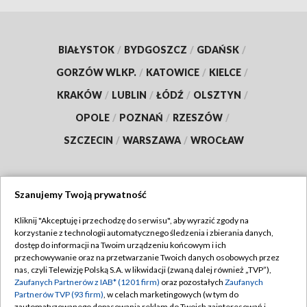
BIAŁYSTOK
/
BYDGOSZCZ
/
GDAŃSK
/
GORZÓW WLKP.
/
KATOWICE
/
KIELCE
/
KRAKÓW
/
LUBLIN
/
ŁÓDŹ
/
OLSZTYN
/
OPOLE
/
POZNAŃ
/
RZESZÓW
/
SZCZECIN
/
WARSZAWA
/
WROCŁAW
Szanujemy Twoją prywatność
Dołącz do nas:
Kliknij "Akceptuję i przechodzę do serwisu", aby wyrazić zgody na
korzystanie z technologii automatycznego śledzenia i zbierania danych,
TVP
dostęp do informacji na Twoim urządzeniu końcowym i ich
Abonament TVP
przechowywanie oraz na przetwarzanie Twoich danych osobowych przez
Regulamin TVP
nas, czyli Telewizję Polską S.A. w likwidacji (zwaną dalej również „TVP”),
Emisja w TVP
Zaufanych Partnerów z IAB* (1201 firm)
oraz pozostałych
Zaufanych
Polityka prywatności
Partnerów TVP (93 firm)
, w celach marketingowych (w tym do
Centrum informacji TVP
Moje zgody
zautomatyzowanego dopasowania reklam do Twoich zainteresowań i