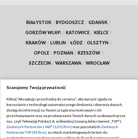
BIAŁYSTOK
/
BYDGOSZCZ
/
GDAŃSK
/
GORZÓW WLKP.
/
KATOWICE
/
KIELCE
/
KRAKÓW
/
LUBLIN
/
ŁÓDŹ
/
OLSZTYN
/
OPOLE
/
POZNAŃ
/
RZESZÓW
/
SZCZECIN
/
WARSZAWA
/
WROCŁAW
Szanujemy Twoją prywatność
Dołącz do nas:
Kliknij "Akceptuję i przechodzę do serwisu", aby wyrazić zgody na
korzystanie z technologii automatycznego śledzenia i zbierania danych,
TVP
dostęp do informacji na Twoim urządzeniu końcowym i ich
Abonament TVP
przechowywanie oraz na przetwarzanie Twoich danych osobowych przez
Regulamin TVP
nas, czyli Telewizję Polską S.A. w likwidacji (zwaną dalej również „TVP”),
Emisja w TVP
Zaufanych Partnerów z IAB* (1201 firm)
oraz pozostałych
Zaufanych
Polityka prywatności
Partnerów TVP (93 firm)
, w celach marketingowych (w tym do
Centrum informacji TVP
Moje zgody
zautomatyzowanego dopasowania reklam do Twoich zainteresowań i