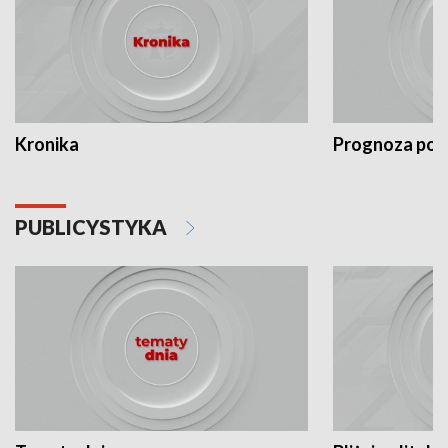
Kronika
Prognoza po
PUBLICYSTYKA