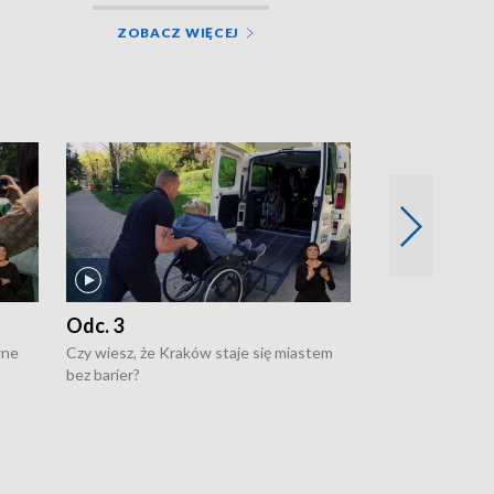
ZOBACZ WIĘCEJ
Odc. 3
Odc. 2
wne
Czy wiesz, że Kraków staje się miastem
Czy wiesz, że Kr
bez barier?
poprawia jakość 