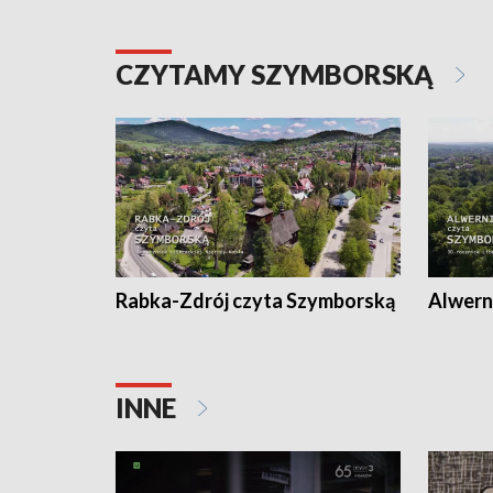
CZYTAMY SZYMBORSKĄ
Rabka-Zdrój czyta Szymborską
Alwern
INNE