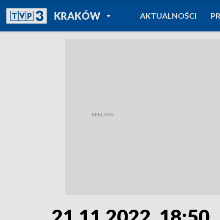
POWRÓT DO
KRAKÓW
AKTUALNOŚCI
P
TVP REGIONY
21.11.2022, 18:50