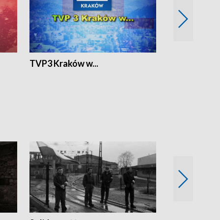
TVP3 Kraków w...
Ślizg