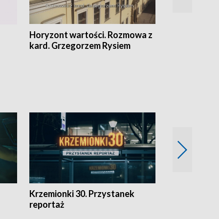
Horyzont wartości. Rozmowa z
Kulturalnie 
kard. Grzegorzem Rysiem
Krzemionki 30. Przystanek
Kraków - jak
reportaż