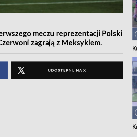
erwszego meczu reprezentacji Polski
Czerwoni zagrają z Meksykiem.
K
UDOSTĘPNIJ NA X
K