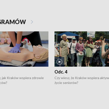
OGRAMÓW
Odc. 4
, jak Kraków wspiera zdrowie
Czy wiesz, że Kraków wspiera akty
ców?
życie seniorów?