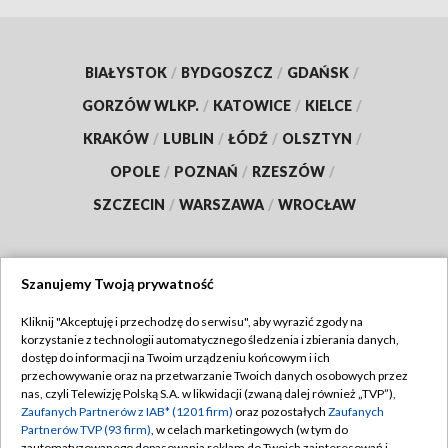
BIAŁYSTOK
/
BYDGOSZCZ
/
GDAŃSK
/
GORZÓW WLKP.
/
KATOWICE
/
KIELCE
/
KRAKÓW
/
LUBLIN
/
ŁÓDŹ
/
OLSZTYN
/
OPOLE
/
POZNAŃ
/
RZESZÓW
/
SZCZECIN
/
WARSZAWA
/
WROCŁAW
Szanujemy Twoją prywatność
Dołącz do nas:
Kliknij "Akceptuję i przechodzę do serwisu", aby wyrazić zgody na
korzystanie z technologii automatycznego śledzenia i zbierania danych,
TVP
dostęp do informacji na Twoim urządzeniu końcowym i ich
Abonament TVP
przechowywanie oraz na przetwarzanie Twoich danych osobowych przez
Regulamin TVP
nas, czyli Telewizję Polską S.A. w likwidacji (zwaną dalej również „TVP”),
Emisja w TVP
Zaufanych Partnerów z IAB* (1201 firm)
oraz pozostałych
Zaufanych
Polityka prywatności
Partnerów TVP (93 firm)
, w celach marketingowych (w tym do
Centrum informacji TVP
Moje zgody
zautomatyzowanego dopasowania reklam do Twoich zainteresowań i