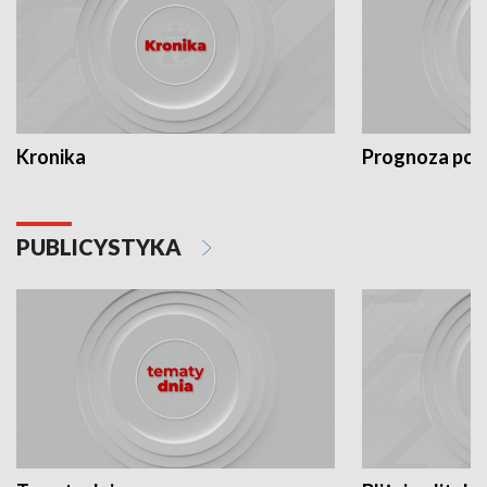
Kronika
Prognoza po
PUBLICYSTYKA