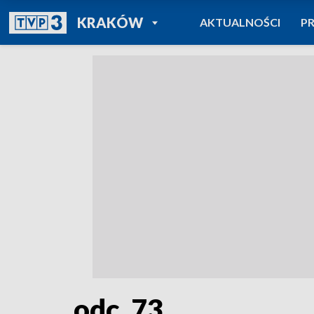
POWRÓT DO
KRAKÓW
AKTUALNOŚCI
P
TVP REGIONY
odc. 73