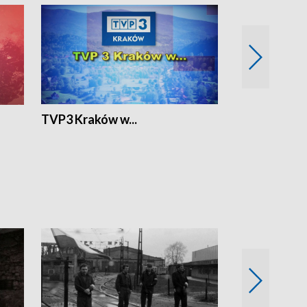
TVP3 Kraków w...
Ślizg