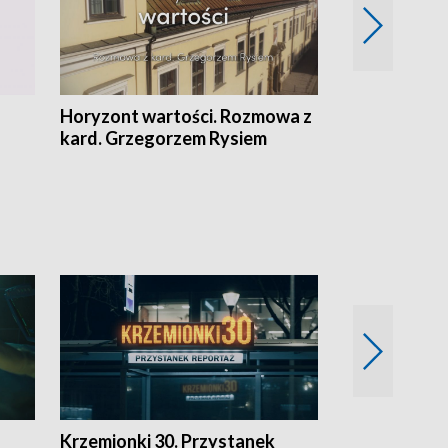
Horyzont wartości. Rozmowa z
Kulturalnie 
kard. Grzegorzem Rysiem
Krzemionki 30. Przystanek
Kraków - jak