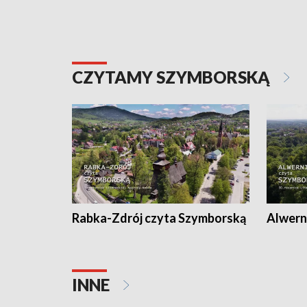
CZYTAMY SZYMBORSKĄ
Rabka-Zdrój czyta Szymborską
Alwern
INNE