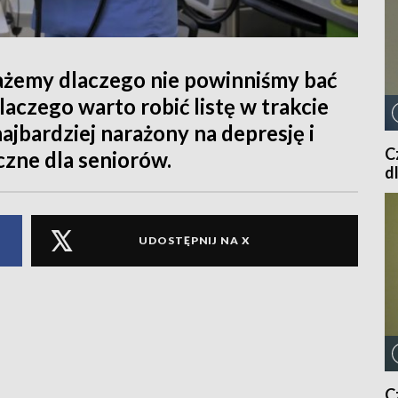
ażemy dlaczego nie powinniśmy bać
laczego warto robić listę w trakcie
jbardziej narażony na depresję i
C
zne dla seniorów.
d
UDOSTĘPNIJ NA X
C