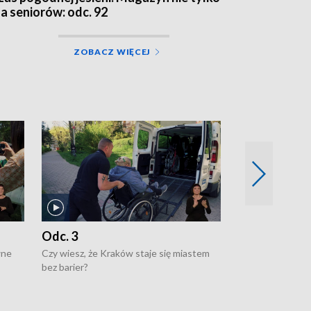
la seniorów: odc. 92
ZOBACZ WIĘCEJ
Odc. 3
Odc. 2
wne
Czy wiesz, że Kraków staje się miastem
Czy wiesz, że Kr
bez barier?
poprawia jakość 