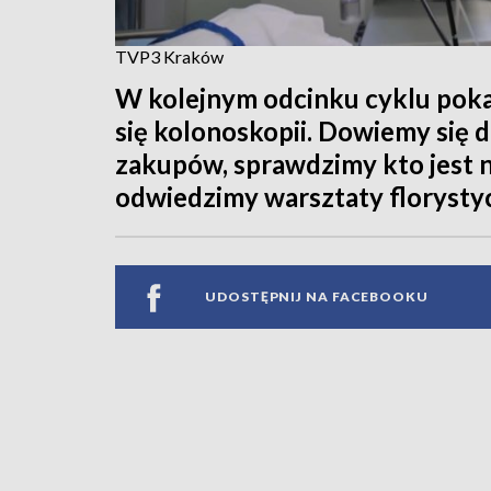
TVP3 Kraków
W kolejnym odcinku cyklu pok
się kolonoskopii. Dowiemy się d
zakupów, sprawdzimy kto jest na
odwiedzimy warsztaty florystyc
UDOSTĘPNIJ NA FACEBOOKU