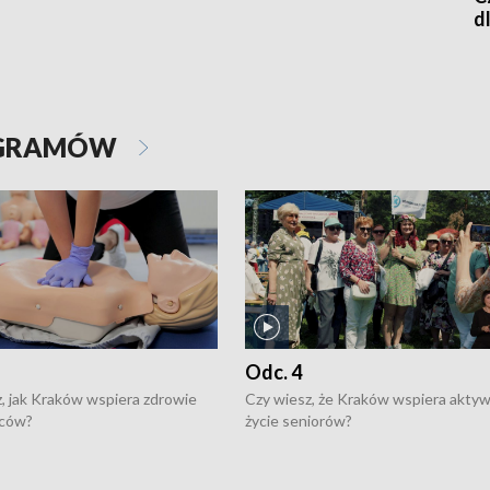
d
OGRAMÓW
Odc. 4
, jak Kraków wspiera zdrowie
Czy wiesz, że Kraków wspiera akty
ców?
życie seniorów?