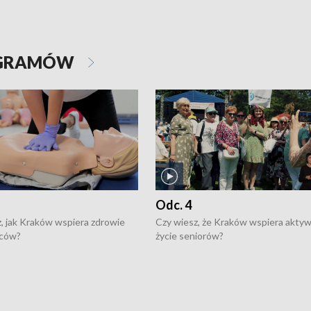
OGRAMÓW
Odc. 4
, jak Kraków wspiera zdrowie
Czy wiesz, że Kraków wspiera akty
ców?
życie seniorów?