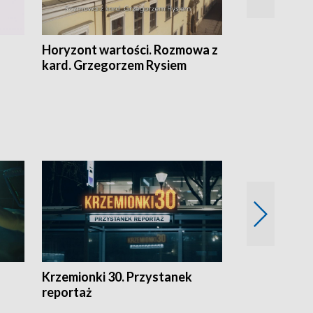
Horyzont wartości. Rozmowa z
Kulturalnie 
kard. Grzegorzem Rysiem
Krzemionki 30. Przystanek
Kraków - jak
reportaż