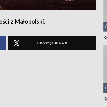
ści z Małopolski.
K
UDOSTĘPNIJ NA X
K