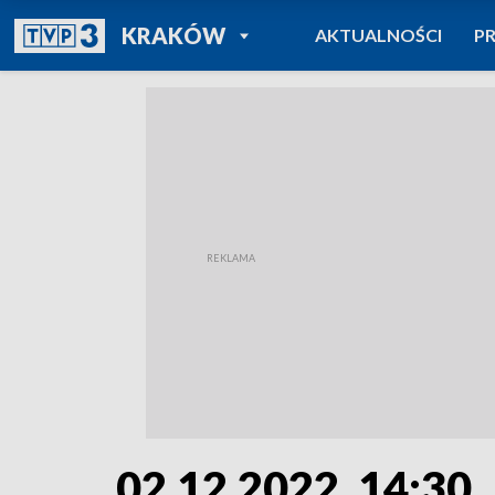
POWRÓT DO
KRAKÓW
AKTUALNOŚCI
P
TVP REGIONY
02.12.2022, 14:30