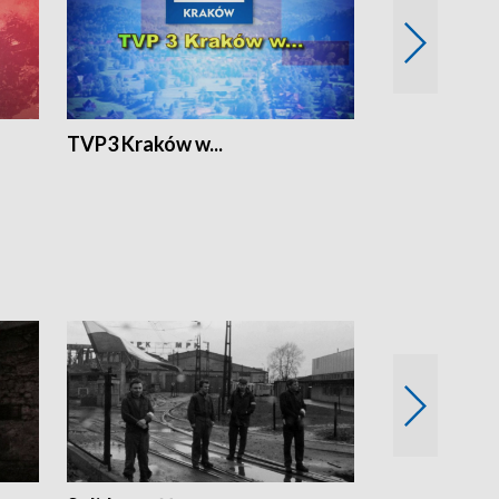
TVP3 Kraków w...
Ślizg