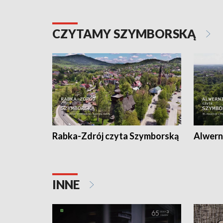
CZYTAMY SZYMBORSKĄ
Rabka-Zdrój czyta Szymborską
Alwern
INNE