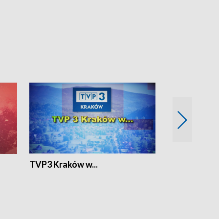
TVP3 Kraków w...
Ślizg