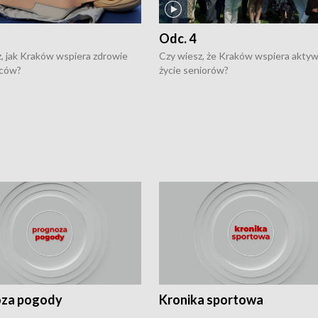
Odc. 4
, jak Kraków wspiera zdrowie
Czy wiesz, że Kraków wspiera akty
ców?
życie seniorów?
za pogody
Kronika sportowa