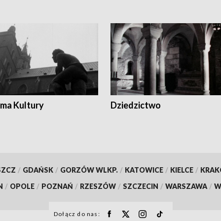
ma Kultury
Dziedzictwo
SZCZ
/
GDAŃSK
/
GORZÓW WLKP.
/
KATOWICE
/
KIELCE
/
KRA
N
/
OPOLE
/
POZNAŃ
/
RZESZÓW
/
SZCZECIN
/
WARSZAWA
/
W
Dołącz do nas: