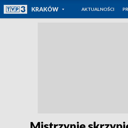
POWRÓT DO
KRAKÓW
AKTUALNOŚCI
P
TVP REGIONY
Mistrzynie skrzyp