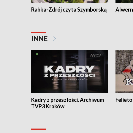
Rabka-Zdrój czyta Szymborską
Alwern
INNE
Kadry z przeszłości. Archiwum
Feliet
TVP3 Kraków