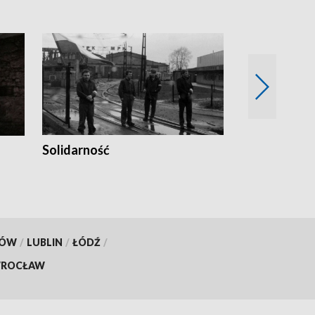
Solidarność
Trudne lata
KÓW
/
LUBLIN
/
ŁÓDŹ
/
ROCŁAW