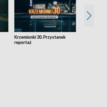
Krzemionki 30. Przystanek
Kraków - jak
reportaż