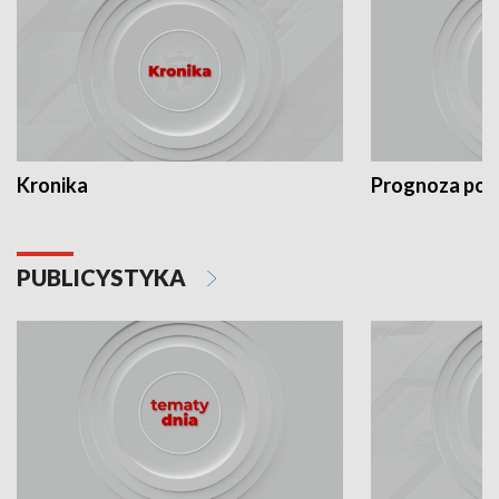
Kronika
Prognoza po
PUBLICYSTYKA