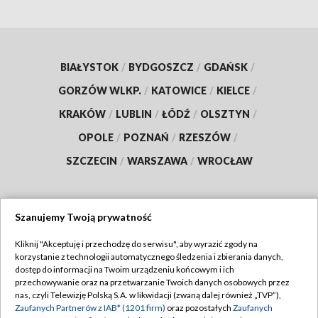
BIAŁYSTOK
/
BYDGOSZCZ
/
GDAŃSK
/
GORZÓW WLKP.
/
KATOWICE
/
KIELCE
/
KRAKÓW
/
LUBLIN
/
ŁÓDŹ
/
OLSZTYN
/
OPOLE
/
POZNAŃ
/
RZESZÓW
/
SZCZECIN
/
WARSZAWA
/
WROCŁAW
Szanujemy Twoją prywatność
Dołącz do nas:
Kliknij "Akceptuję i przechodzę do serwisu", aby wyrazić zgody na
korzystanie z technologii automatycznego śledzenia i zbierania danych,
TVP
dostęp do informacji na Twoim urządzeniu końcowym i ich
Abonament TVP
przechowywanie oraz na przetwarzanie Twoich danych osobowych przez
Regulamin TVP
nas, czyli Telewizję Polską S.A. w likwidacji (zwaną dalej również „TVP”),
Emisja w TVP
Zaufanych Partnerów z IAB* (1201 firm)
oraz pozostałych
Zaufanych
Polityka prywatności