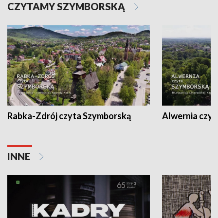
CZYTAMY SZYMBORSKĄ
Rabka-Zdrój czyta Szymborską
Alwernia czy
INNE