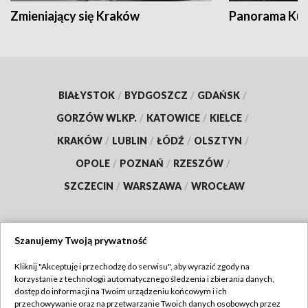
Zmieniający się Kraków
Panorama Kul
BIAŁYSTOK
/
BYDGOSZCZ
/
GDAŃSK
/
GORZÓW WLKP.
/
KATOWICE
/
KIELCE
/
KRAKÓW
/
LUBLIN
/
ŁÓDŹ
/
OLSZTYN
/
OPOLE
/
POZNAŃ
/
RZESZÓW
/
SZCZECIN
/
WARSZAWA
/
WROCŁAW
Szanujemy Twoją prywatność
Dołącz do nas:
Kliknij "Akceptuję i przechodzę do serwisu", aby wyrazić zgody na
korzystanie z technologii automatycznego śledzenia i zbierania danych,
TVP
dostęp do informacji na Twoim urządzeniu końcowym i ich
Abonament TVP
przechowywanie oraz na przetwarzanie Twoich danych osobowych przez
Regulamin TVP