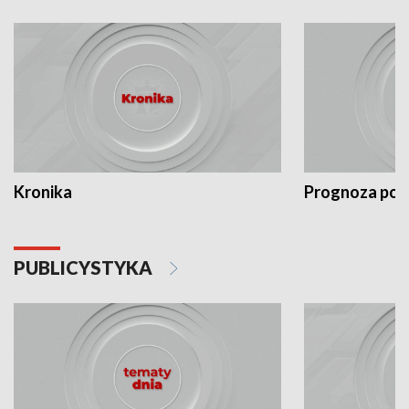
Kronika
Prognoza po
PUBLICYSTYKA