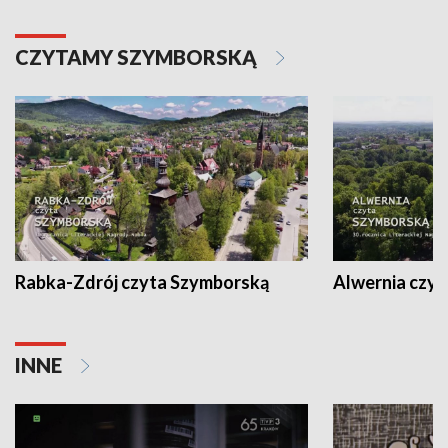
CZYTAMY SZYMBORSKĄ
Rabka-Zdrój czyta Szymborską
Alwernia czy
INNE