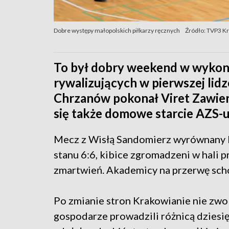
Dobre występy małopolskich piłkarzy ręcznych
Źródło: TVP3 K
To był dobry weekend w wykon
rywalizujących w pierwszej lid
Chrzanów pokonał Viret Zawier
się także domowe starcie AZS-
Mecz z Wisłą Sandomierz wyrównany by
stanu 6:6, kibice zgromadzeni w hali p
zmartwień. Akademicy na przerwę sch
Po zmianie stron Krakowianie nie zwo
gospodarze prowadzili różnicą dziesi