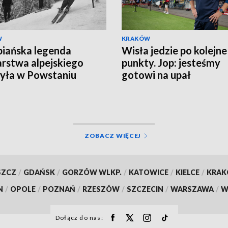
W
KRAKÓW
iańska legenda
Wisła jedzie po kolejne
arstwa alpejskiego
punkty. Jop: jesteśmy
yła w Powstaniu
gotowi na upał
zawskim
ZOBACZ WIĘCEJ
SZCZ
/
GDAŃSK
/
GORZÓW WLKP.
/
KATOWICE
/
KIELCE
/
KRA
N
/
OPOLE
/
POZNAŃ
/
RZESZÓW
/
SZCZECIN
/
WARSZAWA
/
W
Dołącz do nas: