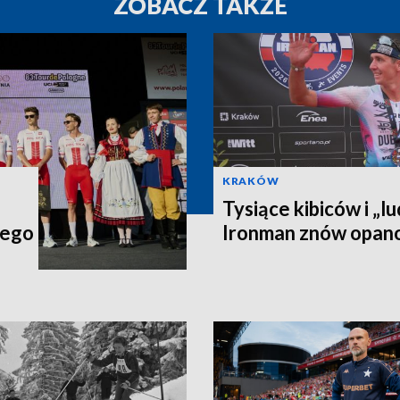
ZOBACZ TAKŻE
KRAKÓW
Tysiące kibiców i „lu
iego
Ironman znów opan