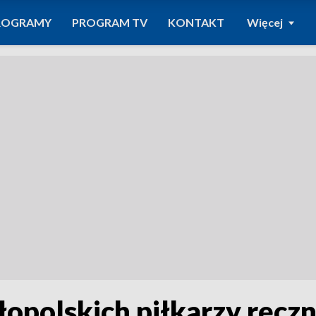
ROGRAMY
PROGRAM TV
KONTAKT
Więcej
opolskich piłkarzy ręcz