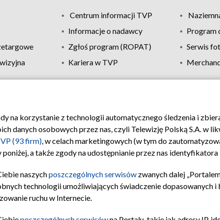
Centrum informacji TVP
Naziemna
Informacje o nadawcy
Program d
zetargowe
Zgłoś program (ROPAT)
Serwis fo
wizyjna
Kariera w TVP
Merchandi
Polityka prywatności
Moje zgody
Pomoc
Biuro re
ody na korzystanie z technologii automatycznego śledzenia i zbie
 danych osobowych przez nas, czyli Telewizję Polską S.A. w likw
VP (93 firm)
, w celach marketingowych (w tym do zautomatyzow
 poniżej, a także zgody na udostępnianie przez nas identyfikator
Ciebie naszych
poszczególnych serwisów
zwanych dalej „Portalem
obnych technologii umożliwiających świadczenie dopasowanych i be
zowanie ruchu w Internecie.
Ciebie
poszczególnych serwisów
na Portalu, takie jak adresy IP, 