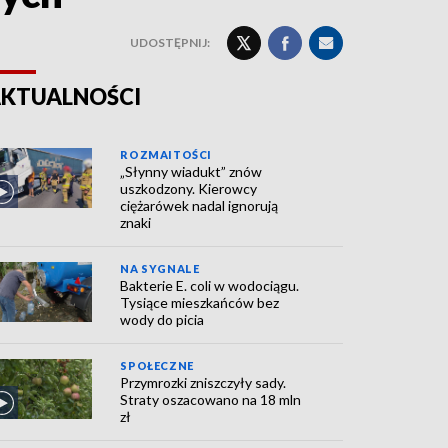
UDOSTĘPNIJ:
KTUALNOŚCI
ROZMAITOŚCI
„Słynny wiadukt” znów
uszkodzony. Kierowcy
ciężarówek nadal ignorują
znaki
NA SYGNALE
Bakterie E. coli w wodociągu.
Tysiące mieszkańców bez
wody do picia
SPOŁECZNE
Przymrozki zniszczyły sady.
Straty oszacowano na 18 mln
zł