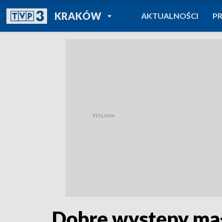
POWRÓT DO
KRAKÓW
AKTUALNOŚCI
P
TVP REGIONY
Dobre występy mał