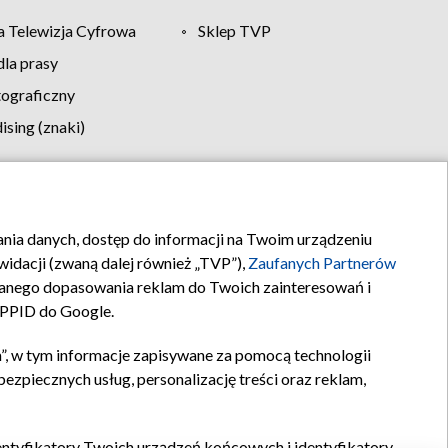
 Telewizja Cyfrowa
Sklep TVP
la prasy
tograficzny
sing (znaki)
klamy
Kontakt
rania danych, dostęp do informacji na Twoim urządzeniu
idacji (zwaną dalej również „TVP”),
Zaufanych Partnerów
anego dopasowania reklam do Twoich zainteresowań i
a PPID do Google.
”, w tym informacje zapisywane za pomocą technologii
zpiecznych usług, personalizację treści oraz reklam,
identyfikatory Twoich urządzeń końcowych i identyfikatory