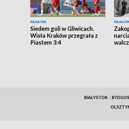
KRAKÓW
KRAKÓ
Siedem goli w Gliwicach.
Zakop
Wisła Kraków przegrała z
narci
Piastem 3:4
walcz
Wars
BIAŁYSTOK
/
BYDGO
OLSZTY