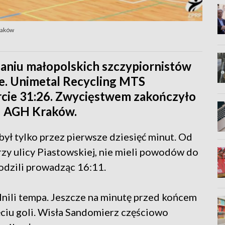
raków
aniu małopolskich szczypiornistów
ze. Unimetal Recycling MTS
cie 31:26. Zwycięstwem zakończyło
u AGH Kraków.
ł tylko przez pierwsze dziesięć minut. Od
rzy ulicy Piastowskiej, nie mieli powodów do
odzili prowadząc 16:11.
lnili tempa. Jeszcze na minutę przed końcem
ęciu goli. Wisła Sandomierz częściowo