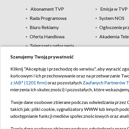
Abonament TVP
Emisja w TVP
Rada Programowa
System NOS
Biuro Reklamy
Ogłoszenie pr
Oferta Handlowa
Akademia Tele
Telegazeta ogłoszenia
Szanujemy Twoją prywatność
Regulamin TVP
Kliknij "Akceptuję i przechodzę do serwisu", aby wyrazić zg
końcowym i ich przechowywanie oraz na przetwarzanie Twoich
z IAB* (1201 firm)
oraz pozostałych
Zaufanych Partnerów T
mierzenia ich skuteczności) i pozostałych, które wskazujemy
Twoje dane osobowe zbierane podczas odwiedzania przez 
takich jak: pliki cookie, sygnalizatory WWW lub innych pod
udostępnianie funkcji mediów społecznościowych oraz anali
Twoje dane osobowe zbierane podczas odwiedzania przez 