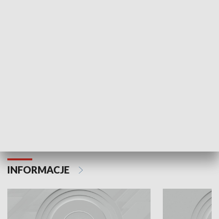
Odc. 6
Odc. 5
Czy wiesz, że Kraków inwestuje w edukację i
Czy wiesz, jak Kr
rozwój młodych?
mieszkańców?
INFORMACJE