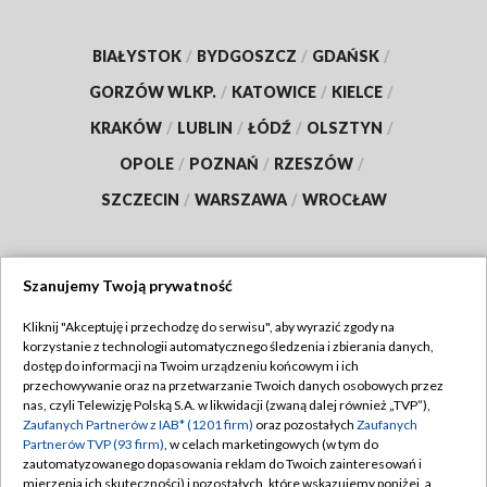
BIAŁYSTOK
/
BYDGOSZCZ
/
GDAŃSK
/
GORZÓW WLKP.
/
KATOWICE
/
KIELCE
/
KRAKÓW
/
LUBLIN
/
ŁÓDŹ
/
OLSZTYN
/
OPOLE
/
POZNAŃ
/
RZESZÓW
/
SZCZECIN
/
WARSZAWA
/
WROCŁAW
Szanujemy Twoją prywatność
Dołącz do nas:
Kliknij "Akceptuję i przechodzę do serwisu", aby wyrazić zgody na
korzystanie z technologii automatycznego śledzenia i zbierania danych,
TVP
dostęp do informacji na Twoim urządzeniu końcowym i ich
Abonament TVP
przechowywanie oraz na przetwarzanie Twoich danych osobowych przez
Regulamin TVP
nas, czyli Telewizję Polską S.A. w likwidacji (zwaną dalej również „TVP”),
Emisja w TVP
Zaufanych Partnerów z IAB* (1201 firm)
oraz pozostałych
Zaufanych
Polityka prywatności
Partnerów TVP (93 firm)
, w celach marketingowych (w tym do
Centrum informacji TVP
Moje zgody
zautomatyzowanego dopasowania reklam do Twoich zainteresowań i
mierzenia ich skuteczności) i pozostałych, które wskazujemy poniżej, a