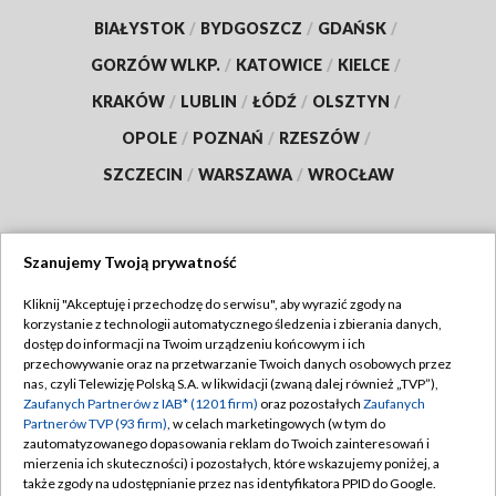
BIAŁYSTOK
/
BYDGOSZCZ
/
GDAŃSK
/
GORZÓW WLKP.
/
KATOWICE
/
KIELCE
/
KRAKÓW
/
LUBLIN
/
ŁÓDŹ
/
OLSZTYN
/
OPOLE
/
POZNAŃ
/
RZESZÓW
/
SZCZECIN
/
WARSZAWA
/
WROCŁAW
Szanujemy Twoją prywatność
Dołącz do nas:
Kliknij "Akceptuję i przechodzę do serwisu", aby wyrazić zgody na
korzystanie z technologii automatycznego śledzenia i zbierania danych,
TVP
dostęp do informacji na Twoim urządzeniu końcowym i ich
Abonament TVP
przechowywanie oraz na przetwarzanie Twoich danych osobowych przez
Regulamin TVP
nas, czyli Telewizję Polską S.A. w likwidacji (zwaną dalej również „TVP”),
Emisja w TVP
Polityka prywatności
Zaufanych Partnerów z IAB* (1201 firm)
oraz pozostałych
Zaufanych
Partnerów TVP (93 firm)
, w celach marketingowych (w tym do
Centrum informacji TVP
Moje zgody
zautomatyzowanego dopasowania reklam do Twoich zainteresowań i
mierzenia ich skuteczności) i pozostałych, które wskazujemy poniżej, a
Naziemna Telewizja Cyfrowa
Pomoc
także zgody na udostępnianie przez nas identyfikatora PPID do Google.