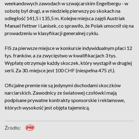
weekandowych zawodach w szwajcarskim Engelbergu - w
sobotę był drugi, a w niedzielę pierwszy po skokach na
odległość 141,5 i 135,5 m. Kolejne miejsca zajęli Austriak
Manuel Fettner i Lanisek, co sprawiło, że Polak umocnił się na
prowadzeniu w klasyfikacji generalnej cyklu.
FIS za pierwsze miejsce w konkursie indywidualnym płaci 12
tys. franków, a za zwycięstwo w kwalifikacjach 3 tys.
Wypłatę otrzymuje każdy skoczek, który wystąpił w drugiej
serii. Za 30. miejsce jest 100 CHF (niespełna 475 zł.).
Oficjalne premie nie są jedynymi dochodami skoczków
narciarskich. Zawodnicy ze światowej czołówki mają
podpisane prywatne kontrakty sponsorskie i reklamowe,
których wysokość jest objęta tajemnicą.
Źródło: