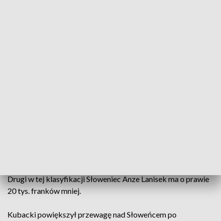
Dawid Kubacki
Źródło: PAP/Grzegorz Momot
Prowadzący w klasyfikacji generalnej Pucharu
Świata w skokach narciarskich Dawid Kubacki jest
również liderem listy płac FIS w tym sezonie.
Zarobił już w zawodach 90 000 franków
szwajcarskich, czyli ok. 425 tys. złotych.
Drugi w tej klasyfikacji Słoweniec Anze Lanisek ma o prawie
20 tys. franków mniej.
Kubacki powiększył przewagę nad Słoweńcem po