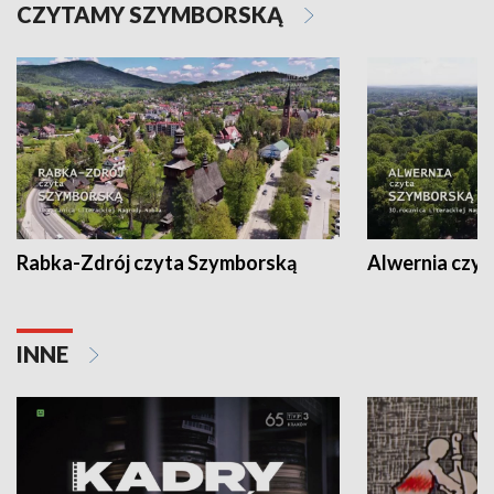
CZYTAMY SZYMBORSKĄ
Rabka-Zdrój czyta Szymborską
Alwernia czy
INNE