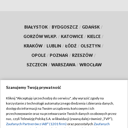
BIAŁYSTOK
/
BYDGOSZCZ
/
GDAŃSK
/
GORZÓW WLKP.
/
KATOWICE
/
KIELCE
/
KRAKÓW
/
LUBLIN
/
ŁÓDŹ
/
OLSZTYN
/
OPOLE
/
POZNAŃ
/
RZESZÓW
/
SZCZECIN
/
WARSZAWA
/
WROCŁAW
Szanujemy Twoją prywatność
Dołącz do nas:
Kliknij "Akceptuję i przechodzę do serwisu", aby wyrazić zgody na
korzystanie z technologii automatycznego śledzenia i zbierania danych,
TVP
dostęp do informacji na Twoim urządzeniu końcowym i ich
Abonament TVP
przechowywanie oraz na przetwarzanie Twoich danych osobowych przez
Regulamin TVP
nas, czyli Telewizję Polską S.A. w likwidacji (zwaną dalej również „TVP”),
Emisja w TVP
Zaufanych Partnerów z IAB* (1201 firm)
oraz pozostałych
Zaufanych
Polityka prywatności