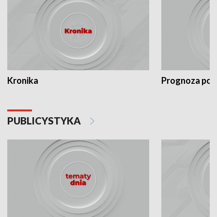
Kronika
Prognoza po
PUBLICYSTYKA