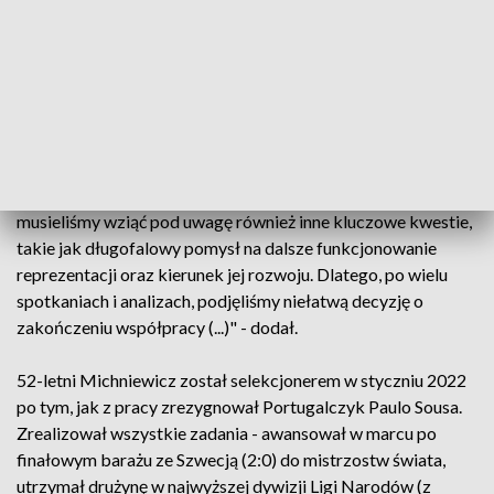
kadrę w bardzo trudnym momencie. Mimo tych okoliczności,
zdołał wywalczyć awans na mundial, utrzymał także miejsce
w elicie Ligi Narodów. Poprowadził również reprezentację
do pierwszego od 36 lat awansu do fazy pucharowej
mistrzostw świata. Za to (...) należą się podziękowania" –
powiedział prezes PZPN Cezary Kulesza.
"Jednak, aby właściwie ocenić pracę selekcjonera,
musieliśmy wziąć pod uwagę również inne kluczowe kwestie,
takie jak długofalowy pomysł na dalsze funkcjonowanie
reprezentacji oraz kierunek jej rozwoju. Dlatego, po wielu
spotkaniach i analizach, podjęliśmy niełatwą decyzję o
zakończeniu współpracy (...)" - dodał.
52-letni Michniewicz został selekcjonerem w styczniu 2022
po tym, jak z pracy zrezygnował Portugalczyk Paulo Sousa.
Zrealizował wszystkie zadania - awansował w marcu po
finałowym barażu ze Szwecją (2:0) do mistrzostw świata,
utrzymał drużynę w najwyższej dywizji Ligi Narodów (z