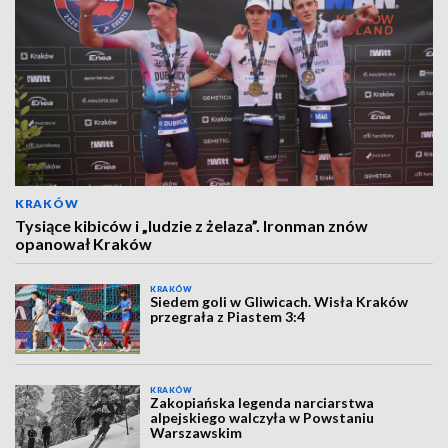
KRAKÓW
Tysiące kibiców i „ludzie z żelaza”. Ironman znów
opanował Kraków
KRAKÓW
Siedem goli w Gliwicach. Wisła Kraków
przegrała z Piastem 3:4
KRAKÓW
Zakopiańska legenda narciarstwa
alpejskiego walczyła w Powstaniu
Warszawskim