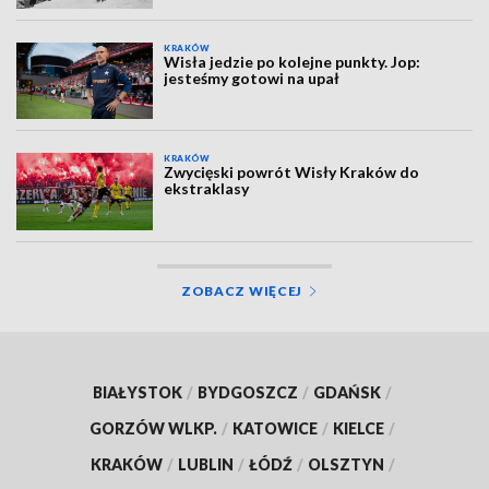
KRAKÓW
Wisła jedzie po kolejne punkty. Jop:
jesteśmy gotowi na upał
KRAKÓW
Zwycięski powrót Wisły Kraków do
ekstraklasy
ZOBACZ WIĘCEJ
BIAŁYSTOK
/
BYDGOSZCZ
/
GDAŃSK
/
GORZÓW WLKP.
/
KATOWICE
/
KIELCE
/
KRAKÓW
/
LUBLIN
/
ŁÓDŹ
/
OLSZTYN
/