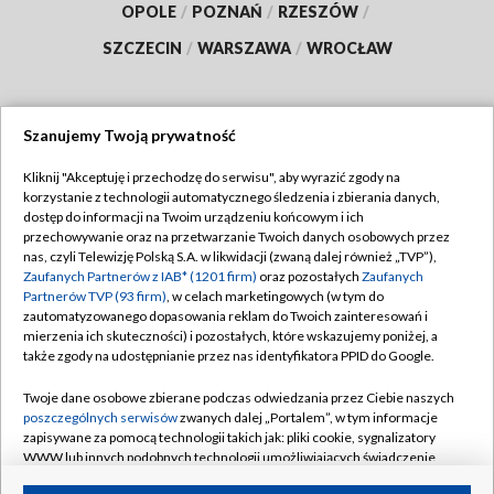
OPOLE
/
POZNAŃ
/
RZESZÓW
/
SZCZECIN
/
WARSZAWA
/
WROCŁAW
Szanujemy Twoją prywatność
Dołącz do nas:
Kliknij "Akceptuję i przechodzę do serwisu", aby wyrazić zgody na
korzystanie z technologii automatycznego śledzenia i zbierania danych,
TVP
dostęp do informacji na Twoim urządzeniu końcowym i ich
Abonament TVP
przechowywanie oraz na przetwarzanie Twoich danych osobowych przez
Regulamin TVP
nas, czyli Telewizję Polską S.A. w likwidacji (zwaną dalej również „TVP”),
Emisja w TVP
Polityka prywatności
Zaufanych Partnerów z IAB* (1201 firm)
oraz pozostałych
Zaufanych
Partnerów TVP (93 firm)
, w celach marketingowych (w tym do
Centrum informacji TVP
Moje zgody
zautomatyzowanego dopasowania reklam do Twoich zainteresowań i
mierzenia ich skuteczności) i pozostałych, które wskazujemy poniżej, a
Naziemna Telewizja Cyfrowa
Pomoc
także zgody na udostępnianie przez nas identyfikatora PPID do Google.
Sklep TVP
Biuro reklamy
Twoje dane osobowe zbierane podczas odwiedzania przez Ciebie naszych
Rada Programowa
Kontakt
poszczególnych serwisów
zwanych dalej „Portalem”, w tym informacje
zapisywane za pomocą technologii takich jak: pliki cookie, sygnalizatory
System NOS
WWW lub innych podobnych technologii umożliwiających świadczenie
dopasowanych i bezpiecznych usług, personalizację treści oraz reklam,
Informacje o nadawcy
Kanały