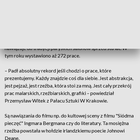
– Kojarzy się to ze współczesną historią, sytuacją Ukrainy.
Czerń to jest ten dramat, który dzieje się na naszych oczach –
powiedział Czesław Minkus, malarz, i muzyk.
To jedna z prac zaprezentowanych na ósmym
Bożonarodzeniowym Salonie w Pałacu Sztuki. Wydarzenie
nawiązuje do tradycji paryskich salonów sprzed stu lat. W
tym roku wystawiono aż 272 prace.
– Padł absolutny rekord jeśli chodzi o prace, które
prezentujemy. Każdy znajdzie coś dla siebie. Jest abstrakcja,
jest pejzaż, jest rzeźba, która stoi za mną. Jest cały przekrój
prac malarskich, rzeźbiarskich, grafiki – powiedział
Przemysław Witek z Pałacu Sztuki W Krakowie.
Są nawiązania do filmu np. do kultowej sceny z filmu "Siódma
pieczęć" Ingmara Bergmana czy do literatury. Ta mosiężna
rzeźba powstała w hołdzie irlandzkiemu poecie Johnowi
Deane.