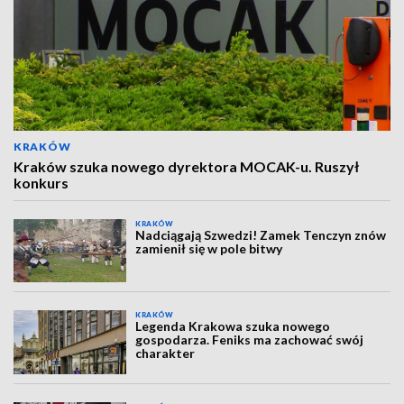
KRAKÓW
Kraków szuka nowego dyrektora MOCAK-u. Ruszył
konkurs
KRAKÓW
Nadciągają Szwedzi! Zamek Tenczyn znów
zamienił się w pole bitwy
KRAKÓW
Legenda Krakowa szuka nowego
gospodarza. Feniks ma zachować swój
charakter