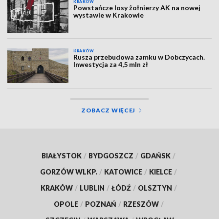
KRAKÓW
Powstańcze losy żołnierzy AK na nowej
wystawie w Krakowie
KRAKÓW
Rusza przebudowa zamku w Dobczycach.
Inwestycja za 4,5 mln zł
ZOBACZ WIĘCEJ
BIAŁYSTOK
/
BYDGOSZCZ
/
GDAŃSK
/
GORZÓW WLKP.
/
KATOWICE
/
KIELCE
/
KRAKÓW
/
LUBLIN
/
ŁÓDŹ
/
OLSZTYN
/
OPOLE
/
POZNAŃ
/
RZESZÓW
/