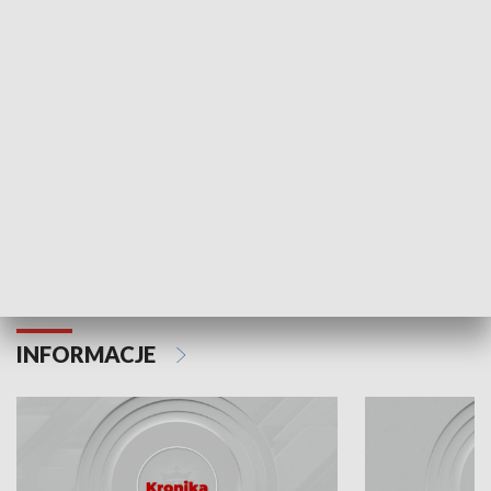
Odc. 6
Odc. 5
Czy wiesz, że Kraków inwestuje w edukację i
Czy wiesz, jak Kr
rozwój młodych?
mieszkańców?
INFORMACJE