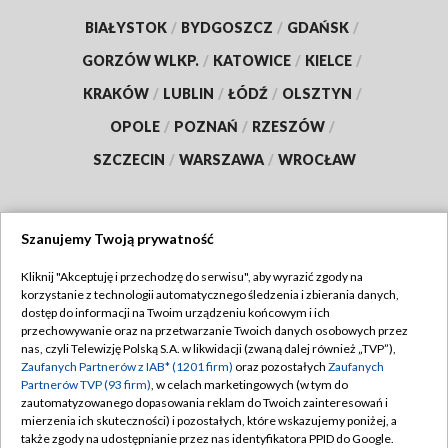
BIAŁYSTOK
/
BYDGOSZCZ
/
GDAŃSK
/
GORZÓW WLKP.
/
KATOWICE
/
KIELCE
/
KRAKÓW
/
LUBLIN
/
ŁÓDŹ
/
OLSZTYN
/
OPOLE
/
POZNAŃ
/
RZESZÓW
/
SZCZECIN
/
WARSZAWA
/
WROCŁAW
Szanujemy Twoją prywatność
Dołącz do nas:
Kliknij "Akceptuję i przechodzę do serwisu", aby wyrazić zgody na
korzystanie z technologii automatycznego śledzenia i zbierania danych,
TVP
dostęp do informacji na Twoim urządzeniu końcowym i ich
Abonament TVP
przechowywanie oraz na przetwarzanie Twoich danych osobowych przez
Regulamin TVP
nas, czyli Telewizję Polską S.A. w likwidacji (zwaną dalej również „TVP”),
Emisja w TVP
Zaufanych Partnerów z IAB* (1201 firm)
oraz pozostałych
Zaufanych
Polityka prywatności
Partnerów TVP (93 firm)
, w celach marketingowych (w tym do
Centrum informacji TVP
Moje zgody
zautomatyzowanego dopasowania reklam do Twoich zainteresowań i
mierzenia ich skuteczności) i pozostałych, które wskazujemy poniżej, a
Naziemna Telewizja Cyfrowa
Pomoc
także zgody na udostępnianie przez nas identyfikatora PPID do Google.