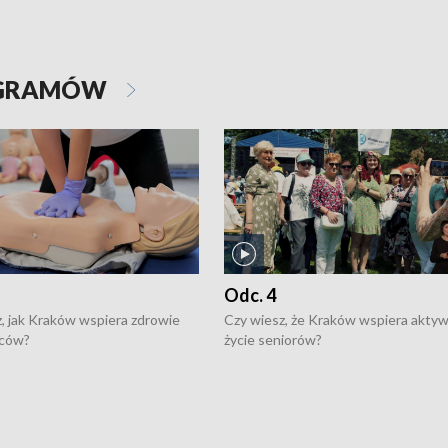
OGRAMÓW
Odc. 4
, jak Kraków wspiera zdrowie
Czy wiesz, że Kraków wspiera akty
ców?
życie seniorów?