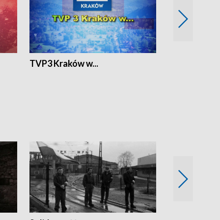
TVP3 Kraków w...
Ślizg