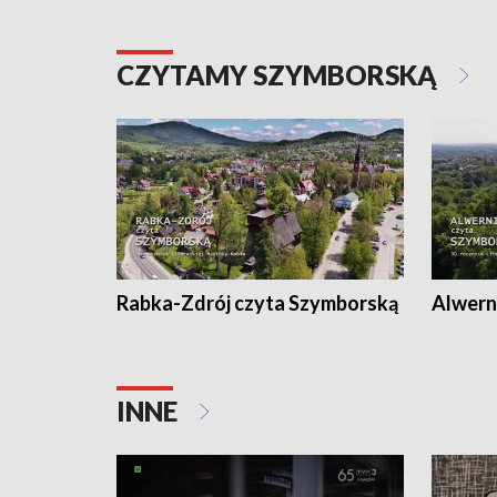
CZYTAMY SZYMBORSKĄ
Rabka-Zdrój czyta Szymborską
Alwern
INNE