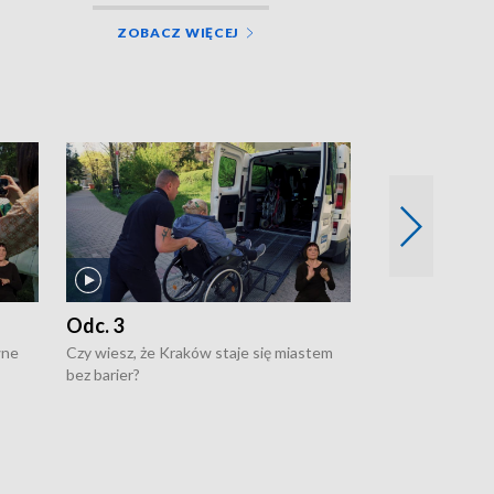
ZOBACZ WIĘCEJ
Odc. 3
Odc. 2
wne
Czy wiesz, że Kraków staje się miastem
Czy wiesz, że Kr
bez barier?
poprawia jakość 