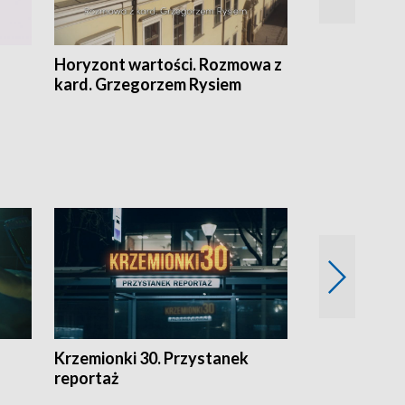
Horyzont wartości. Rozmowa z
Kulturalnie 
kard. Grzegorzem Rysiem
Krzemionki 30. Przystanek
Kraków - jak
reportaż