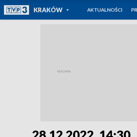
POWRÓT DO
KRAKÓW
AKTUALNOŚCI
P
TVP REGIONY
28.12.2022, 14:30