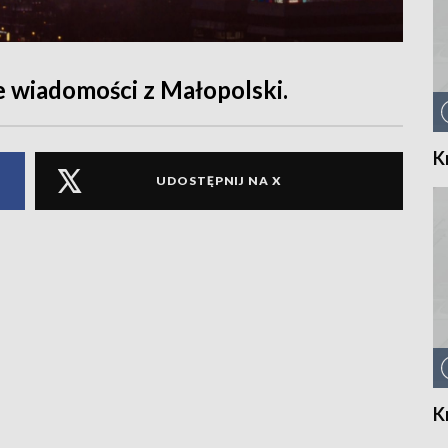
e wiadomości z Małopolski.
K
UDOSTĘPNIJ NA X
K