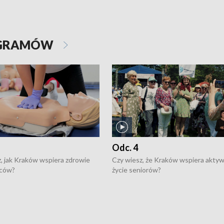
OGRAMÓW
Odc. 4
, jak Kraków wspiera zdrowie
Czy wiesz, że Kraków wspiera akty
ców?
życie seniorów?