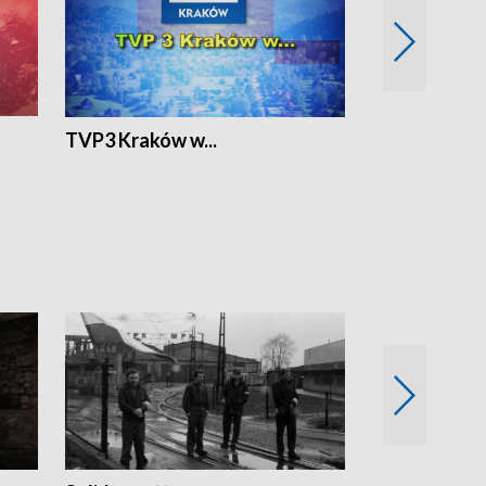
TVP3 Kraków w...
Ślizg