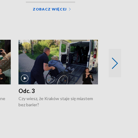
ZOBACZ WIĘCEJ
Odc. 3
Odc. 2
wne
Czy wiesz, że Kraków staje się miastem
Czy wiesz, że Kr
bez barier?
poprawia jakość 