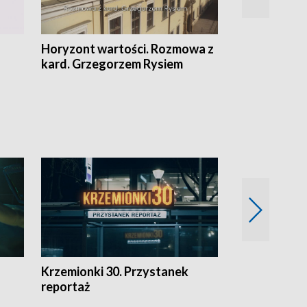
Horyzont wartości. Rozmowa z
Kulturalnie 
kard. Grzegorzem Rysiem
Krzemionki 30. Przystanek
Kraków - jak
reportaż