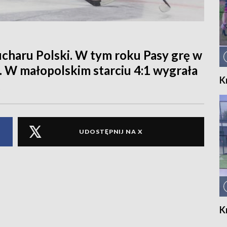
charu Polski. W tym roku Pasy grę w
e. W małopolskim starciu 4:1 wygrała
K
.
UDOSTĘPNIJ NA X
K