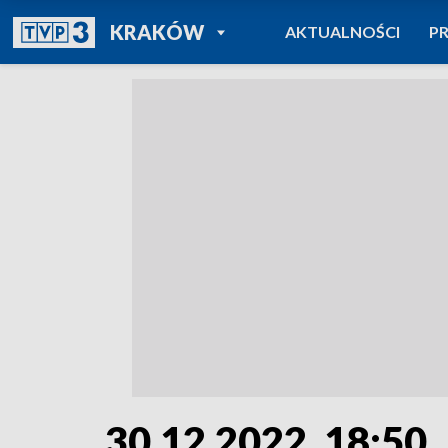
POWRÓT DO
KRAKÓW
AKTUALNOŚCI
P
TVP REGIONY
30.12.2022, 18:50