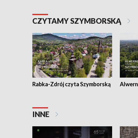
CZYTAMY SZYMBORSKĄ
Rabka-Zdrój czyta Szymborską
Alwern
INNE