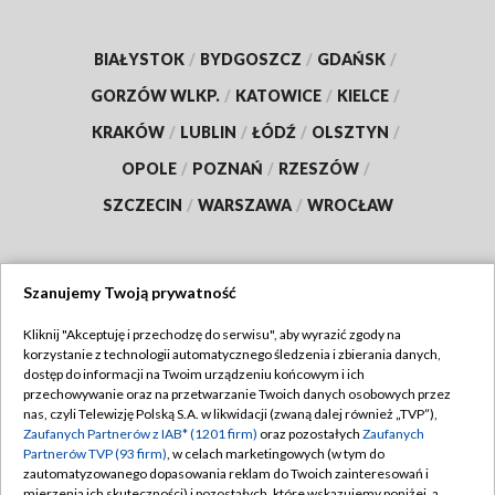
BIAŁYSTOK
/
BYDGOSZCZ
/
GDAŃSK
/
GORZÓW WLKP.
/
KATOWICE
/
KIELCE
/
KRAKÓW
/
LUBLIN
/
ŁÓDŹ
/
OLSZTYN
/
OPOLE
/
POZNAŃ
/
RZESZÓW
/
SZCZECIN
/
WARSZAWA
/
WROCŁAW
Szanujemy Twoją prywatność
Dołącz do nas:
Kliknij "Akceptuję i przechodzę do serwisu", aby wyrazić zgody na
korzystanie z technologii automatycznego śledzenia i zbierania danych,
TVP
dostęp do informacji na Twoim urządzeniu końcowym i ich
Abonament TVP
przechowywanie oraz na przetwarzanie Twoich danych osobowych przez
Regulamin TVP
nas, czyli Telewizję Polską S.A. w likwidacji (zwaną dalej również „TVP”),
Emisja w TVP
Zaufanych Partnerów z IAB* (1201 firm)
oraz pozostałych
Zaufanych
Polityka prywatności
Partnerów TVP (93 firm)
, w celach marketingowych (w tym do
Centrum informacji TVP
Moje zgody
zautomatyzowanego dopasowania reklam do Twoich zainteresowań i
mierzenia ich skuteczności) i pozostałych, które wskazujemy poniżej, a