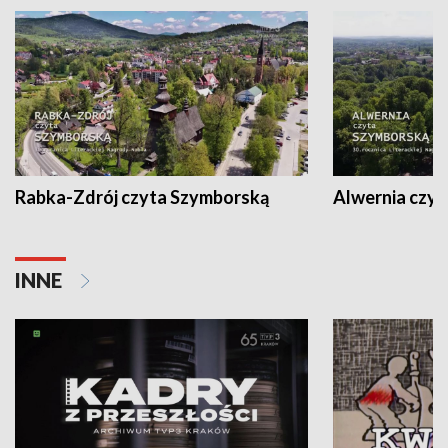
Rabka-Zdrój czyta Szymborską
Alwernia czy
INNE