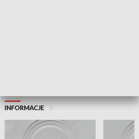
Odc. 6
Odc. 5
Czy wiesz, że Kraków inwestuje w edukację i
Czy wiesz, jak Kr
rozwój młodych?
mieszkańców?
INFORMACJE