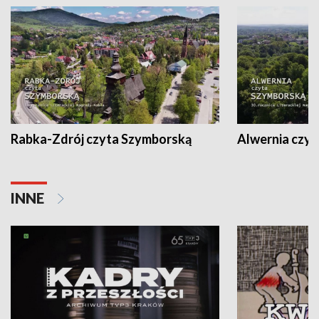
Rabka-Zdrój czyta Szymborską
Alwernia czy
INNE