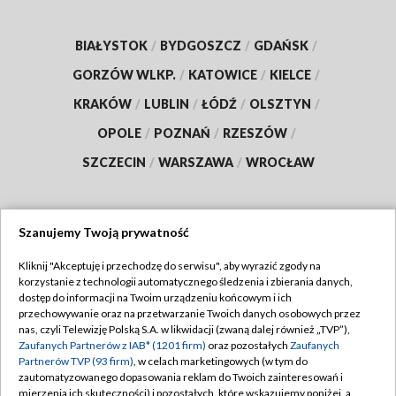
BIAŁYSTOK
/
BYDGOSZCZ
/
GDAŃSK
/
GORZÓW WLKP.
/
KATOWICE
/
KIELCE
/
KRAKÓW
/
LUBLIN
/
ŁÓDŹ
/
OLSZTYN
/
OPOLE
/
POZNAŃ
/
RZESZÓW
/
SZCZECIN
/
WARSZAWA
/
WROCŁAW
Szanujemy Twoją prywatność
Dołącz do nas:
Kliknij "Akceptuję i przechodzę do serwisu", aby wyrazić zgody na
korzystanie z technologii automatycznego śledzenia i zbierania danych,
TVP
dostęp do informacji na Twoim urządzeniu końcowym i ich
Abonament TVP
przechowywanie oraz na przetwarzanie Twoich danych osobowych przez
Regulamin TVP
nas, czyli Telewizję Polską S.A. w likwidacji (zwaną dalej również „TVP”),
Emisja w TVP
Zaufanych Partnerów z IAB* (1201 firm)
oraz pozostałych
Zaufanych
Polityka prywatności
Partnerów TVP (93 firm)
, w celach marketingowych (w tym do
Centrum informacji TVP
Moje zgody
zautomatyzowanego dopasowania reklam do Twoich zainteresowań i
mierzenia ich skuteczności) i pozostałych, które wskazujemy poniżej, a