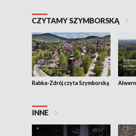
CZYTAMY SZYMBORSKĄ
Rabka-Zdrój czyta Szymborską
Alwern
INNE