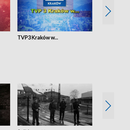
TVP3 Kraków w...
Ślizg