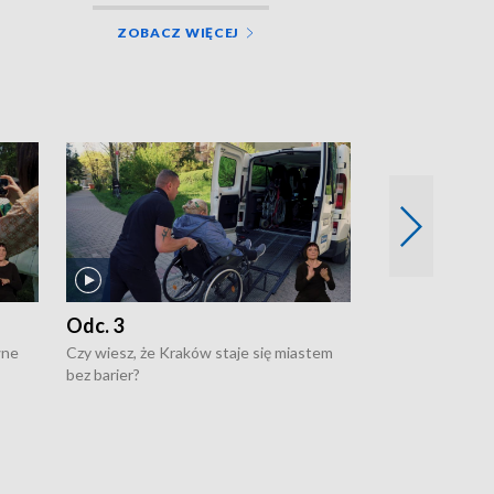
ZOBACZ WIĘCEJ
Odc. 3
Odc. 2
wne
Czy wiesz, że Kraków staje się miastem
Czy wiesz, że Kr
bez barier?
poprawia jakość 