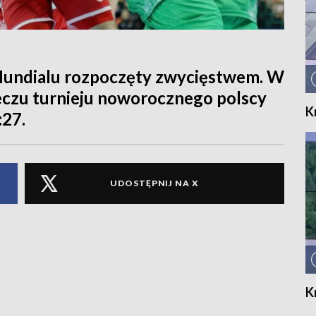
Mundialu rozpoczęty zwycięstwem. W
zu turnieju noworocznego polscy
K
:27.
UDOSTĘPNIJ NA X
K