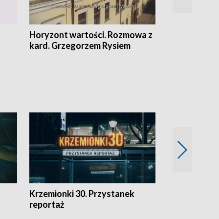
Horyzont wartości. Rozmowa z
Kulturalnie 
kard. Grzegorzem Rysiem
Krzemionki 30. Przystanek
Kraków - jak
reportaż