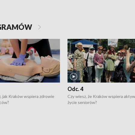
OGRAMÓW
Odc. 4
, jak Kraków wspiera zdrowie
Czy wiesz, że Kraków wspiera akty
ców?
życie seniorów?