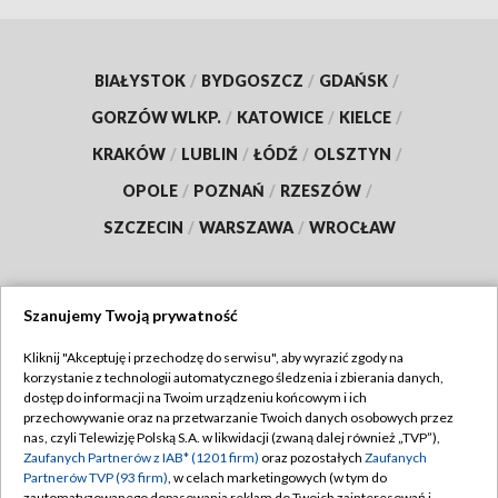
BIAŁYSTOK
/
BYDGOSZCZ
/
GDAŃSK
/
GORZÓW WLKP.
/
KATOWICE
/
KIELCE
/
KRAKÓW
/
LUBLIN
/
ŁÓDŹ
/
OLSZTYN
/
OPOLE
/
POZNAŃ
/
RZESZÓW
/
SZCZECIN
/
WARSZAWA
/
WROCŁAW
Szanujemy Twoją prywatność
Dołącz do nas:
Kliknij "Akceptuję i przechodzę do serwisu", aby wyrazić zgody na
korzystanie z technologii automatycznego śledzenia i zbierania danych,
TVP
dostęp do informacji na Twoim urządzeniu końcowym i ich
Abonament TVP
przechowywanie oraz na przetwarzanie Twoich danych osobowych przez
Regulamin TVP
nas, czyli Telewizję Polską S.A. w likwidacji (zwaną dalej również „TVP”),
Emisja w TVP
Zaufanych Partnerów z IAB* (1201 firm)
oraz pozostałych
Zaufanych
Polityka prywatności
Partnerów TVP (93 firm)
, w celach marketingowych (w tym do
Centrum informacji TVP
Moje zgody
zautomatyzowanego dopasowania reklam do Twoich zainteresowań i