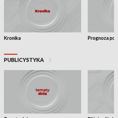
Kronika
Prognoza po
PUBLICYSTYKA