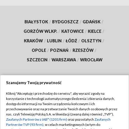
BIAŁYSTOK
/
BYDGOSZCZ
/
GDAŃSK
/
GORZÓW WLKP.
/
KATOWICE
/
KIELCE
/
KRAKÓW
/
LUBLIN
/
ŁÓDŹ
/
OLSZTYN
/
OPOLE
/
POZNAŃ
/
RZESZÓW
/
SZCZECIN
/
WARSZAWA
/
WROCŁAW
Szanujemy Twoją prywatność
Dołącz do nas:
Kliknij "Akceptuję i przechodzę do serwisu", aby wyrazić zgody na
korzystanie z technologii automatycznego śledzenia i zbierania danych,
TVP
dostęp do informacji na Twoim urządzeniu końcowym i ich
Abonament TVP
przechowywanie oraz na przetwarzanie Twoich danych osobowych przez
Regulamin TVP
nas, czyli Telewizję Polską S.A. w likwidacji (zwaną dalej również „TVP”),
Emisja w TVP
Zaufanych Partnerów z IAB* (1201 firm)
oraz pozostałych
Zaufanych
Polityka prywatności
Partnerów TVP (93 firm)
, w celach marketingowych (w tym do
Centrum informacji TVP