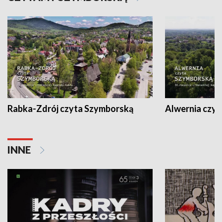
Rabka-Zdrój czyta Szymborską
Alwernia czy
INNE