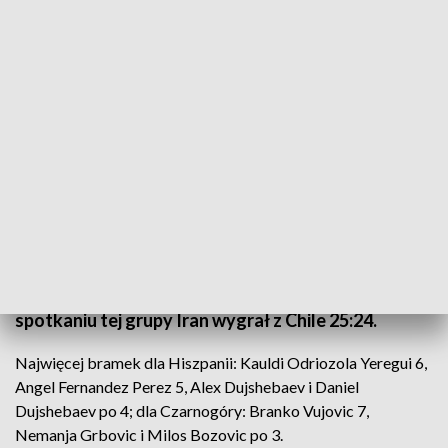
MŚ piłkarzy ręcznych
Źródło: PAP/Łukasz Gągulski
Piłkarze ręczni Hiszpanii pokonali w Krakowie
Czarnogórę 30:25 (15:12) w meczu grupy A
mistrzostw świata, których gospodarzem jest
Polska i Szwecja. W pierwszym czwartkowym
spotkaniu tej grupy Iran wygrał z Chile 25:24.
Najwięcej bramek dla Hiszpanii: Kauldi Odriozola Yeregui 6,
Angel Fernandez Perez 5, Alex Dujshebaev i Daniel
Dujshebaev po 4; dla Czarnogóry: Branko Vujovic 7,
Nemanja Grbovic i Milos Bozovic po 3.