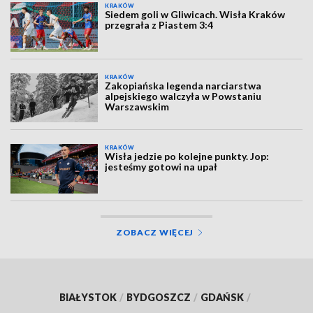
KRAKÓW
Siedem goli w Gliwicach. Wisła Kraków
przegrała z Piastem 3:4
KRAKÓW
Zakopiańska legenda narciarstwa
alpejskiego walczyła w Powstaniu
Warszawskim
KRAKÓW
Wisła jedzie po kolejne punkty. Jop:
jesteśmy gotowi na upał
ZOBACZ WIĘCEJ
BIAŁYSTOK
/
BYDGOSZCZ
/
GDAŃSK
/