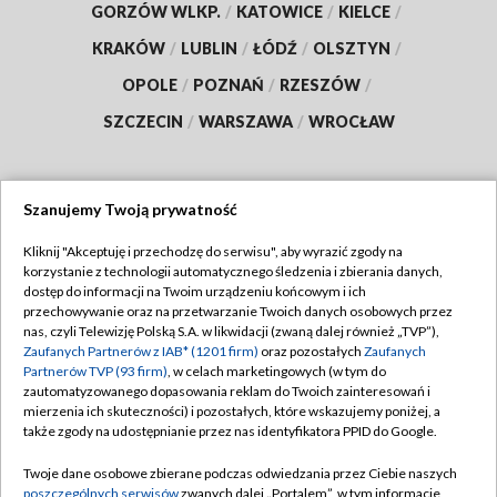
GORZÓW WLKP.
/
KATOWICE
/
KIELCE
/
KRAKÓW
/
LUBLIN
/
ŁÓDŹ
/
OLSZTYN
/
OPOLE
/
POZNAŃ
/
RZESZÓW
/
SZCZECIN
/
WARSZAWA
/
WROCŁAW
Szanujemy Twoją prywatność
Dołącz do nas:
Kliknij "Akceptuję i przechodzę do serwisu", aby wyrazić zgody na
korzystanie z technologii automatycznego śledzenia i zbierania danych,
TVP
dostęp do informacji na Twoim urządzeniu końcowym i ich
Abonament TVP
przechowywanie oraz na przetwarzanie Twoich danych osobowych przez
Regulamin TVP
nas, czyli Telewizję Polską S.A. w likwidacji (zwaną dalej również „TVP”),
Emisja w TVP
Polityka prywatności
Zaufanych Partnerów z IAB* (1201 firm)
oraz pozostałych
Zaufanych
Partnerów TVP (93 firm)
, w celach marketingowych (w tym do
Centrum informacji TVP
Moje zgody
zautomatyzowanego dopasowania reklam do Twoich zainteresowań i
mierzenia ich skuteczności) i pozostałych, które wskazujemy poniżej, a
Naziemna Telewizja Cyfrowa
Pomoc
także zgody na udostępnianie przez nas identyfikatora PPID do Google.
Sklep TVP
Biuro reklamy
Twoje dane osobowe zbierane podczas odwiedzania przez Ciebie naszych
Rada Programowa
Kontakt
poszczególnych serwisów
zwanych dalej „Portalem”, w tym informacje