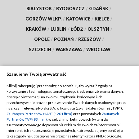
BIAŁYSTOK
/
BYDGOSZCZ
/
GDAŃSK
/
GORZÓW WLKP.
/
KATOWICE
/
KIELCE
/
KRAKÓW
/
LUBLIN
/
ŁÓDŹ
/
OLSZTYN
/
OPOLE
/
POZNAŃ
/
RZESZÓW
/
SZCZECIN
/
WARSZAWA
/
WROCŁAW
Szanujemy Twoją prywatność
Dołącz do nas:
Kliknij "Akceptuję i przechodzę do serwisu", aby wyrazić zgody na
korzystanie z technologii automatycznego śledzenia i zbierania danych,
TVP
dostęp do informacji na Twoim urządzeniu końcowym i ich
Abonament TVP
przechowywanie oraz na przetwarzanie Twoich danych osobowych przez
Regulamin TVP
nas, czyli Telewizję Polską S.A. w likwidacji (zwaną dalej również „TVP”),
Emisja w TVP
Zaufanych Partnerów z IAB* (1201 firm)
oraz pozostałych
Zaufanych
Polityka prywatności
Partnerów TVP (93 firm)
, w celach marketingowych (w tym do
Centrum informacji TVP
Moje zgody
zautomatyzowanego dopasowania reklam do Twoich zainteresowań i
mierzenia ich skuteczności) i pozostałych, które wskazujemy poniżej, a
Naziemna Telewizja Cyfrowa
Pomoc
także zgody na udostępnianie przez nas identyfikatora PPID do Google.