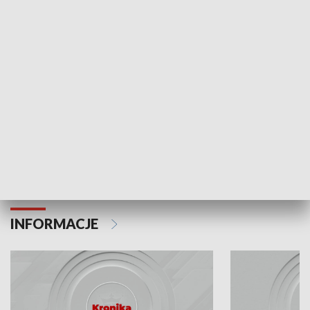
Odc. 6
Odc. 5
Czy wiesz, że Kraków inwestuje w edukację i
Czy wiesz, jak Kr
rozwój młodych?
mieszkańców?
INFORMACJE