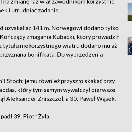
 na zmianę raz wiał zawodnikom korzystnie
nek i utrudniać zadanie.
ud uzyskał aż 141 m. Norwegowi dodano tylko
. Kończący zmagania Kubacki, który prowadził
e z tytułu niekorzystnego wiatru dodano mu aż
a przyznana bonifikata. Do wyprzedzenia
il Stoch; jemu również przyszło skakać przy
Habdas, który tym samym wywalczył pierwsze
jął Aleksander Zniszczoł, a 30. Paweł Wąsek.
adł 39. Piotr Żyła.