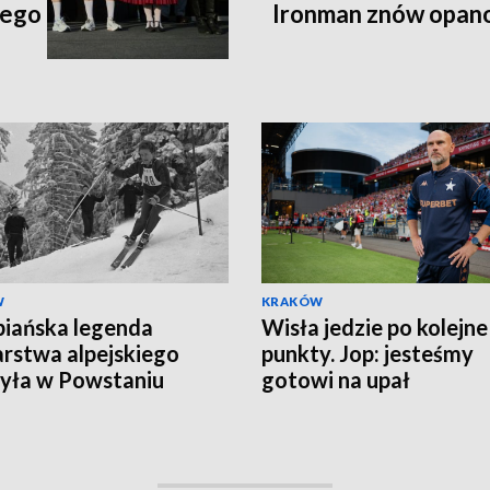
iego
Ironman znów opan
W
KRAKÓW
iańska legenda
Wisła jedzie po kolejne
arstwa alpejskiego
punkty. Jop: jesteśmy
yła w Powstaniu
gotowi na upał
zawskim