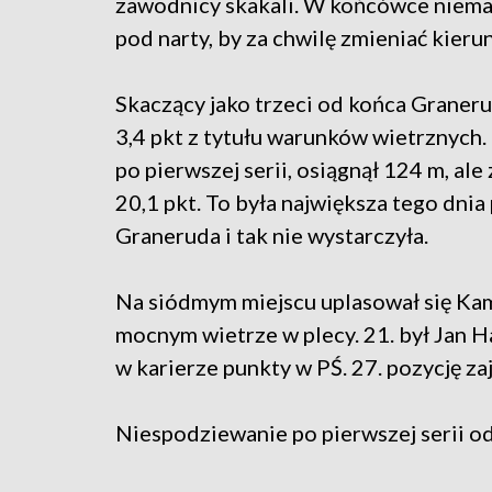
zawodnicy skakali. W końcówce niemal
pod narty, by za chwilę zmieniać kieru
Skaczący jako trzeci od końca Graner
3,4 pkt z tytułu warunków wietrznych
po pierwszej serii, osiągnął 124 m, al
20,1 pkt. To była największa tego dni
Graneruda i tak nie wystarczyła.
Na siódmym miejscu uplasował się Kam
mocnym wietrze w plecy. 21. był Jan 
w karierze punkty w PŚ. 27. pozycję za
Niespodziewanie po pierwszej serii odp