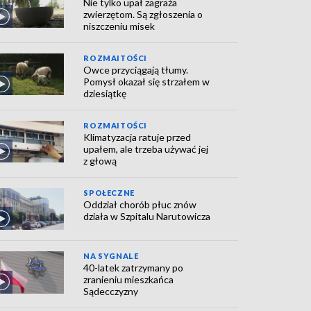
Nie tylko upał zagraża
zwierzętom. Są zgłoszenia o
niszczeniu misek
ROZMAITOŚCI
Owce przyciągają tłumy.
Pomysł okazał się strzałem w
dziesiątkę
ROZMAITOŚCI
Klimatyzacja ratuje przed
upałem, ale trzeba używać jej
z głową
SPOŁECZNE
Oddział chorób płuc znów
działa w Szpitalu Narutowicza
NA SYGNALE
40-latek zatrzymany po
zranieniu mieszkańca
Sądecczyzny