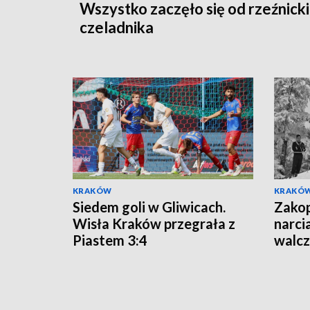
Wszystko zaczęło się od rzeźnick
czeladnika
KRAKÓW
KRAKÓ
Siedem goli w Gliwicach.
Zakop
Wisła Kraków przegrała z
narci
Piastem 3:4
walcz
Wars