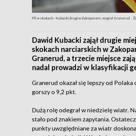
PŚ w skokach - Kubacki drugi w Zakopanem, wygrał Granerud
Ź
Dawid Kubacki zajął drugie mie
skokach narciarskich w Zakop
Granerud, a trzecie miejsce zaj
nadal prowadzi w klasyfikacji g
Granerud okazał się lepszy od Polaka o
gorszy o 9,2 pkt.
Dużą rolę odegrał w niedzielę wiatr.
stało pod znakiem zapytania. Ostatecz
punkty uwzględniane za wiatr doskona