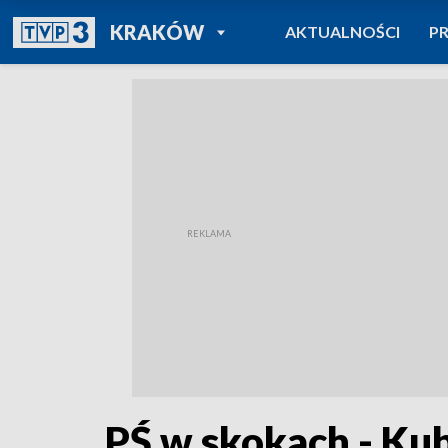
POWRÓT DO
KRAKÓW
AKTUALNOŚCI
P
TVP REGIONY
PŚ w skokach - Ku