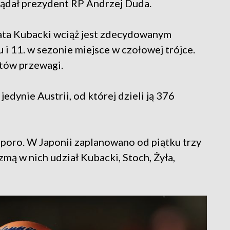
ądał prezydent RP Andrzej Duda.
iata Kubacki wciąż jest zdecydowanym
u i 11. w sezonie miejsce w czołowej trójce.
tów przewagi.
dynie Austrii, od której dzieli ją 376
pporo. W Japonii zaplanowano od piątku trzy
ą w nich udział Kubacki, Stoch, Żyła,