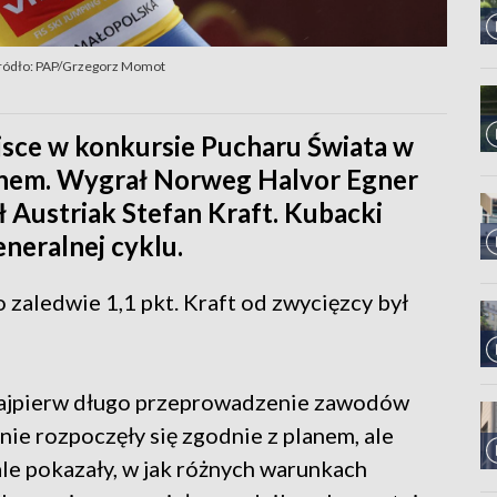
ródło: PAP/Grzegorz Momot
jsce w konkursie Pucharu Świata w
anem. Wygrał Norweg Halvor Egner
ął Austriak Stefan Kraft. Kubacki
eneralnej cyklu.
 zaledwie 1,1 pkt. Kraft od zwycięzcy był
 Najpierw długo przeprowadzenie zawodów
nie rozpoczęły się zgodnie z planem, ale
le pokazały, w jak różnych warunkach