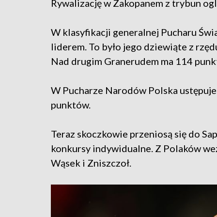
Rywalizację w Zakopanem z trybun ogl
W klasyfikacji generalnej Pucharu Św
liderem. To było jego dziewiąte z rzęd
Nad drugim Granerudem ma 114 punk
W Pucharze Narodów Polska ustępuje je
punktów.
Teraz skoczkowie przeniosą się do Sa
konkursy indywidualne. Z Polaków wezm
Wąsek i Zniszczoł.