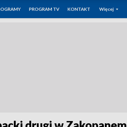
ROGRAMY
PROGRAM TV
KONTAKT
Więcej
backi drugi w Zakopanem