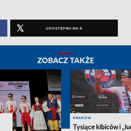
UDOSTĘPNIJ NA X
ZOBACZ TAKŻE
KRAKÓW
Tysiące kibiców i „lu