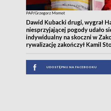
PAP/Grzegorz Momot
Dawid Kubacki drugi, wygrał H
niesprzyjającej pogody udało s
indywidualny na skoczni w Zak
rywalizację zakończył Kamil St
UDOSTĘPNIJ NA FACEBOOKU