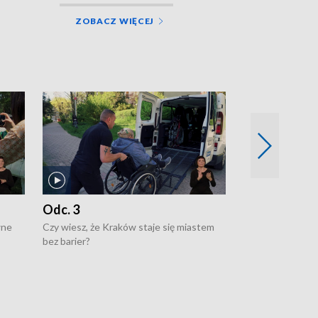
ZOBACZ WIĘCEJ
Odc. 3
Odc. 2
wne
Czy wiesz, że Kraków staje się miastem
Czy wiesz, że Kr
bez barier?
poprawia jakość 