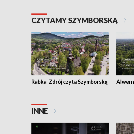
CZYTAMY SZYMBORSKĄ
Rabka-Zdrój czyta Szymborską
Alwern
INNE