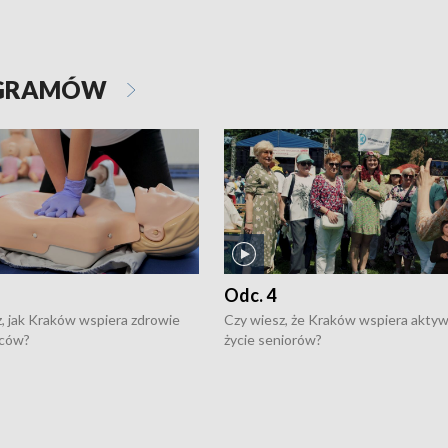
OGRAMÓW
Odc. 4
, jak Kraków wspiera zdrowie
Czy wiesz, że Kraków wspiera akty
ców?
życie seniorów?