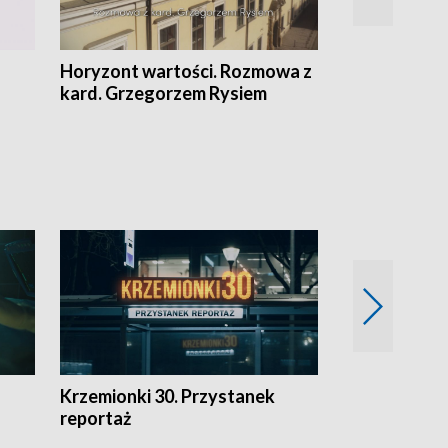
Horyzont wartości. Rozmowa z
Kulturalnie 
kard. Grzegorzem Rysiem
Krzemionki 30. Przystanek
Kraków - jak
reportaż