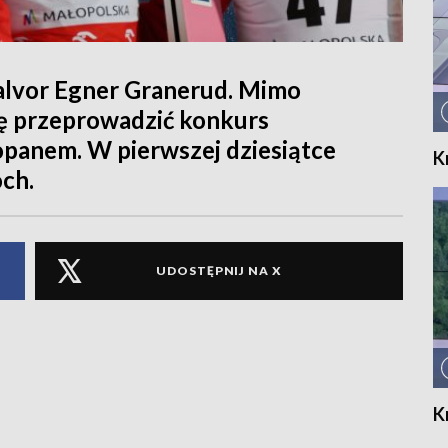
alvor Egner Granerud. Mimo
ię przeprowadzić konkurs
opanem. W pierwszej dziesiątce
K
och.
UDOSTĘPNIJ NA X
K