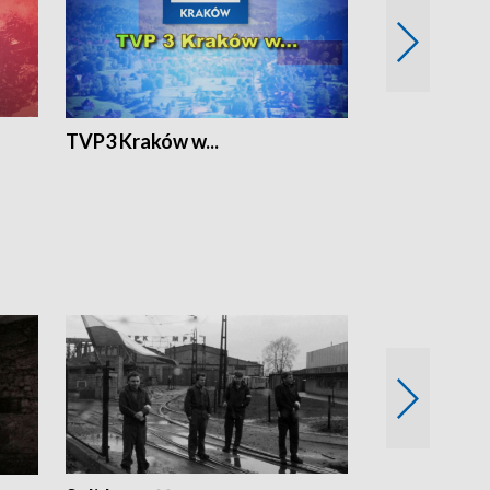
TVP3 Kraków w...
Ślizg