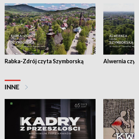
Rabka-Zdrój czyta Szymborską
Alwernia czy
INNE