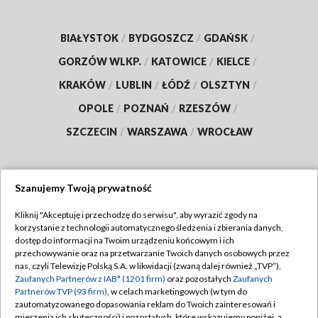
BIAŁYSTOK
/
BYDGOSZCZ
/
GDAŃSK
/
GORZÓW WLKP.
/
KATOWICE
/
KIELCE
/
KRAKÓW
/
LUBLIN
/
ŁÓDŹ
/
OLSZTYN
/
OPOLE
/
POZNAŃ
/
RZESZÓW
/
SZCZECIN
/
WARSZAWA
/
WROCŁAW
Szanujemy Twoją prywatność
Dołącz do nas:
Kliknij "Akceptuję i przechodzę do serwisu", aby wyrazić zgody na
korzystanie z technologii automatycznego śledzenia i zbierania danych,
TVP
dostęp do informacji na Twoim urządzeniu końcowym i ich
Abonament TVP
przechowywanie oraz na przetwarzanie Twoich danych osobowych przez
Regulamin TVP
nas, czyli Telewizję Polską S.A. w likwidacji (zwaną dalej również „TVP”),
Emisja w TVP
Zaufanych Partnerów z IAB* (1201 firm)
oraz pozostałych
Zaufanych
Polityka prywatności
Partnerów TVP (93 firm)
, w celach marketingowych (w tym do
Centrum informacji TVP
Moje zgody
zautomatyzowanego dopasowania reklam do Twoich zainteresowań i
mierzenia ich skuteczności) i pozostałych, które wskazujemy poniżej, a