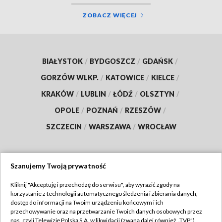
ZOBACZ WIĘCEJ
BIAŁYSTOK
/
BYDGOSZCZ
/
GDAŃSK
/
GORZÓW WLKP.
/
KATOWICE
/
KIELCE
/
KRAKÓW
/
LUBLIN
/
ŁÓDŹ
/
OLSZTYN
/
OPOLE
/
POZNAŃ
/
RZESZÓW
/
SZCZECIN
/
WARSZAWA
/
WROCŁAW
Szanujemy Twoją prywatność
Dołącz do nas:
Kliknij "Akceptuję i przechodzę do serwisu", aby wyrazić zgody na
korzystanie z technologii automatycznego śledzenia i zbierania danych,
TVP
dostęp do informacji na Twoim urządzeniu końcowym i ich
Abonament TVP
przechowywanie oraz na przetwarzanie Twoich danych osobowych przez
Regulamin TVP
nas, czyli Telewizję Polską S.A. w likwidacji (zwaną dalej również „TVP”),