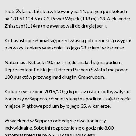
Piotr Żyła został sklasyfikowany na 14. pozycji po skokach
na 131,5 i 124,5 m. 33. Paweł Wąsek (118 m) i 38. Aleksander
Zniszczoł (114 m) nie awansowali do drugiej serii.
Kobayashi przełamał się przed własną publicznością i wygrał
pierwszy konkurs w sezonie. To jego 28. triumf w karierze.
Natomiast Kubacki 10. raz z rzędu znalazł się na podium.
Reprezentant Polski jest liderem Pucharu Świata i ma ponad
100 punktów przewagi nad drugim Granerudem.
Kubacki w sezonie 2019/20, gdy po raz ostatni odbywały się
konkursy w Sapporo, również stanął na podium - zajął trzecie
miejsce. Piątkowe podium było jego 35. w karierze.
W weekend w Sapporo odbędą się dwa konkursy
indywidualne. Sobotni rozpocznie się o godzinie 8.00,
natomiast niedzielny o 2.00 czasu polskiego.