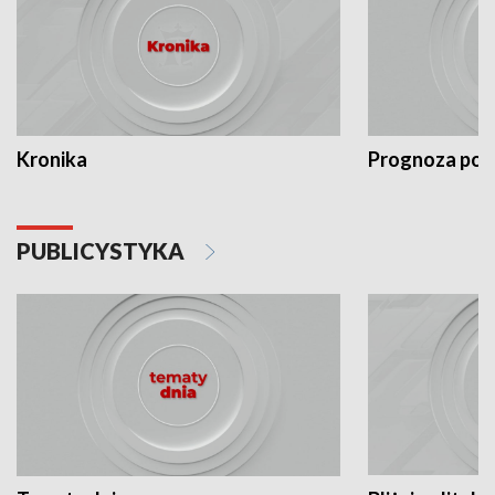
Kronika
Prognoza po
PUBLICYSTYKA