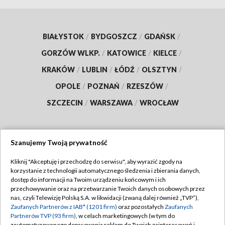
BIAŁYSTOK
/
BYDGOSZCZ
/
GDAŃSK
/
GORZÓW WLKP.
/
KATOWICE
/
KIELCE
/
KRAKÓW
/
LUBLIN
/
ŁÓDŹ
/
OLSZTYN
/
OPOLE
/
POZNAŃ
/
RZESZÓW
/
SZCZECIN
/
WARSZAWA
/
WROCŁAW
Szanujemy Twoją prywatność
Dołącz do nas:
Kliknij "Akceptuję i przechodzę do serwisu", aby wyrazić zgody na
korzystanie z technologii automatycznego śledzenia i zbierania danych,
TVP
dostęp do informacji na Twoim urządzeniu końcowym i ich
Abonament TVP
przechowywanie oraz na przetwarzanie Twoich danych osobowych przez
Regulamin TVP
nas, czyli Telewizję Polską S.A. w likwidacji (zwaną dalej również „TVP”),
Emisja w TVP
Zaufanych Partnerów z IAB* (1201 firm)
oraz pozostałych
Zaufanych
Polityka prywatności
Partnerów TVP (93 firm)
, w celach marketingowych (w tym do
Centrum informacji TVP
Moje zgody
zautomatyzowanego dopasowania reklam do Twoich zainteresowań i