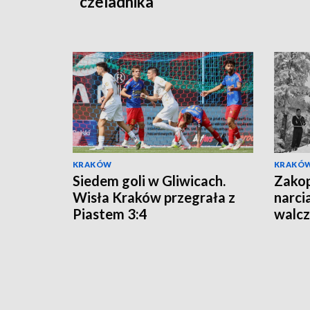
czeladnika
KRAKÓW
KRAKÓ
Siedem goli w Gliwicach.
Zakop
Wisła Kraków przegrała z
narci
Piastem 3:4
walcz
Wars