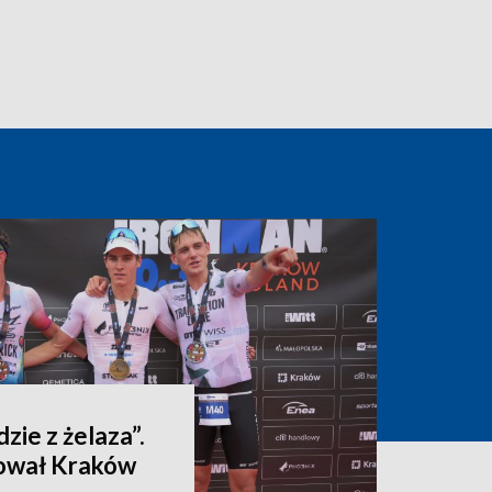
dzie z żelaza”.
ował Kraków