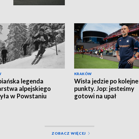
W
KRAKÓW
iańska legenda
Wisła jedzie po kolejne
arstwa alpejskiego
punkty. Jop: jesteśmy
yła w Powstaniu
gotowi na upał
zawskim
ZOBACZ WIĘCEJ