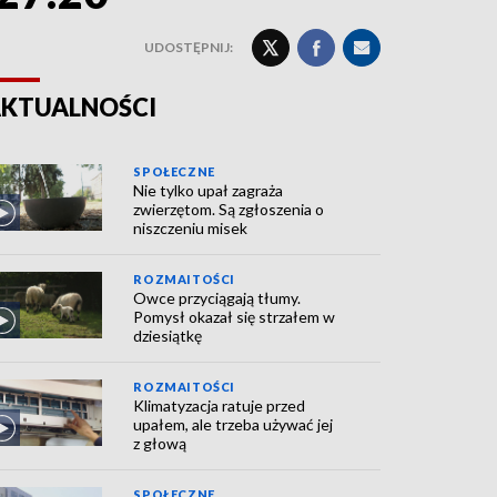
UDOSTĘPNIJ:
KTUALNOŚCI
SPOŁECZNE
Nie tylko upał zagraża
zwierzętom. Są zgłoszenia o
niszczeniu misek
ROZMAITOŚCI
Owce przyciągają tłumy.
Pomysł okazał się strzałem w
dziesiątkę
ROZMAITOŚCI
Klimatyzacja ratuje przed
upałem, ale trzeba używać jej
z głową
SPOŁECZNE