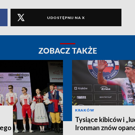
UDOSTĘPNIJ NA X
ZOBACZ TAKŻE
KRAKÓW
Tysiące kibiców i „lu
iego
Ironman znów opan