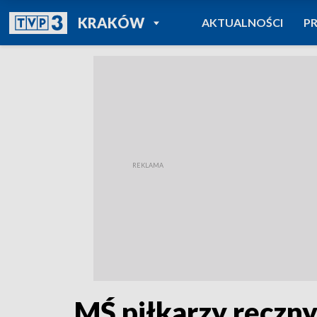
POWRÓT DO
KRAKÓW
AKTUALNOŚCI
P
TVP REGIONY
MŚ piłkarzy ręczny