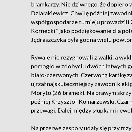
bramkarzy. Nic dziwnego, że dopiero 
Działakiewicz. Chwilę później zawodni
współgospodarze turnieju prowadzili
Kornecki" jako podziękowanie dla pols
Jędraszczyka była godna wielu powtór
Rywale nie rezygnowali z walki, a wyk
pomogło w zdobyciu dwóch łatwych gol
biało-czerwonych. Czerwoną kartkę z
ujrzał najskuteczniejszy zawodnik eki
Moryto (26 bramek). Na prawym skrzyd
później Krzysztof Komarzewski. Czarn
przewagi. Dalej między słupkami rewel
Na przerwę zespoły udały się przy t