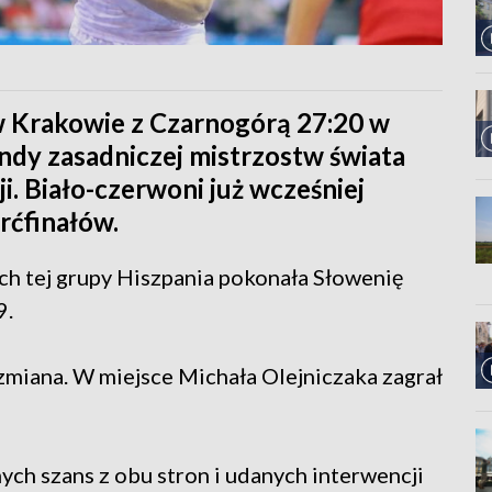
 w Krakowie z Czarnogórą 27:20 w
ndy zasadniczej mistrzostw świata
i. Biało-czerwoni już wcześniej
erćfinałów.
h tej grupy Hiszpania pokonała Słowenię
9.
 zmiana. W miejsce Michała Olejniczaka zagrał
ch szans z obu stron i udanych interwencji