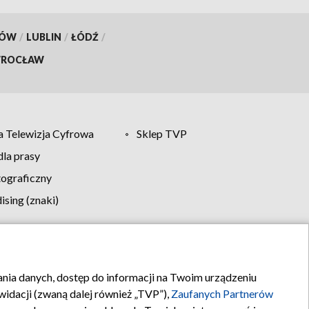
KÓW
/
LUBLIN
/
ŁÓDŹ
/
ROCŁAW
 Telewizja Cyfrowa
Sklep TVP
la prasy
tograficzny
sing (znaki)
klamy
Kontakt
rania danych, dostęp do informacji na Twoim urządzeniu
idacji (zwaną dalej również „TVP”),
Zaufanych Partnerów