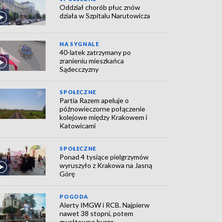
Oddział chorób płuc znów
działa w Szpitalu Narutowicza
NA SYGNALE
40-latek zatrzymany po
zranieniu mieszkańca
Sądecczyzny
SPOŁECZNE
Partia Razem apeluje o
późnowieczorne połączenie
kolejowe między Krakowem i
Katowicami
SPOŁECZNE
Ponad 4 tysiące pielgrzymów
wyruszyło z Krakowa na Jasną
Górę
POGODA
Alerty IMGW i RCB. Najpierw
nawet 38 stopni, potem
gwałtowne burze