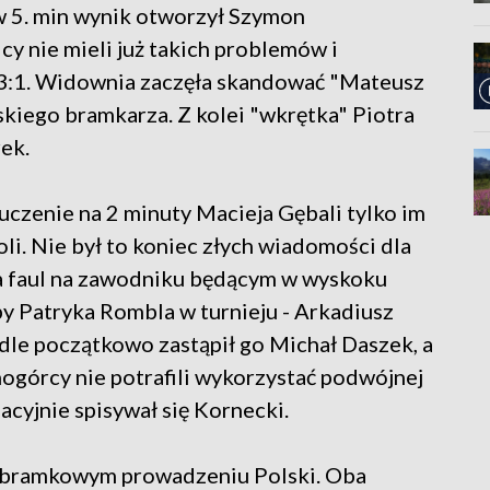
w 5. min wynik otworzył Szymon
cy nie mieli już takich problemów i
 3:1. Widownia zaczęła skandować "Mateusz
kiego bramkarza. Z kolei "wkrętka" Piotra
ek.
luczenie na 2 minuty Macieja Gębali tylko im
i. Nie był to koniec złych wiadomości dla
a faul na zawodniku będącym w wyskoku
py Patryka Rombla w turnieju - Arkadiusz
le początkowo zastąpił go Michał Daszek, a
ogórcy nie potrafili wykorzystać podwójnej
acyjnie spisywał się Kornecki.
rzybramkowym prowadzeniu Polski. Oba