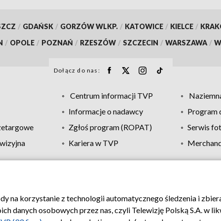
SZCZ
/
GDAŃSK
/
GORZÓW WLKP.
/
KATOWICE
/
KIELCE
/
KRA
N
/
OPOLE
/
POZNAŃ
/
RZESZÓW
/
SZCZECIN
/
WARSZAWA
/
W
Dołącz do nas:
Centrum informacji TVP
Naziemna
Informacje o nadawcy
Program d
zetargowe
Zgłoś program (ROPAT)
Serwis fo
wizyjna
Kariera w TVP
Merchandi
Polityka prywatności
Moje zgody
Pomoc
Biuro re
ody na korzystanie z technologii automatycznego śledzenia i zbie
 danych osobowych przez nas, czyli Telewizję Polską S.A. w likw