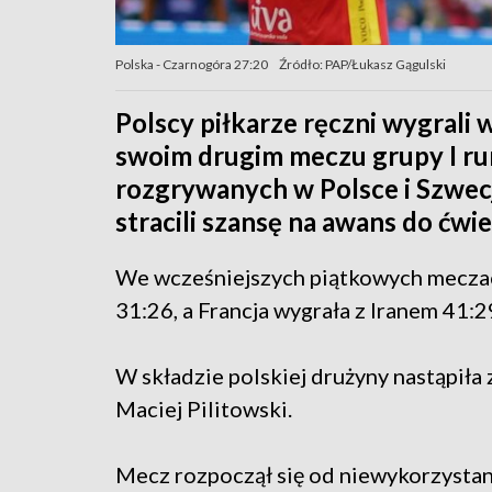
Polska - Czarnogóra 27:20
Źródło: PAP/Łukasz Gągulski
Polscy piłkarze ręczni wygrali
swoim drugim meczu grupy I ru
rozgrywanych w Polsce i Szwecj
stracili szansę na awans do ćwi
We wcześniejszych piątkowych meczac
31:26, a Francja wygrała z Iranem 41:2
W składzie polskiej drużyny nastąpiła
Maciej Pilitowski.
Mecz rozpoczął się od niewykorzystany