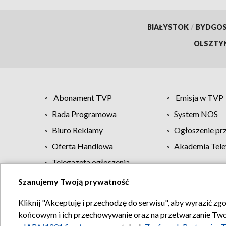
BIAŁYSTOK
/
BYDGO
OLSZTY
Abonament TVP
Emisja w TVP
Rada Programowa
System NOS
Biuro Reklamy
Ogłoszenie pr
Oferta Handlowa
Akademia Tele
Telegazeta ogłoszenia
Szanujemy Twoją prywatność
Regulamin TVP
Kliknij "Akceptuję i przechodzę do serwisu", aby wyrazić zg
końcowym i ich przechowywanie oraz na przetwarzanie Twoich